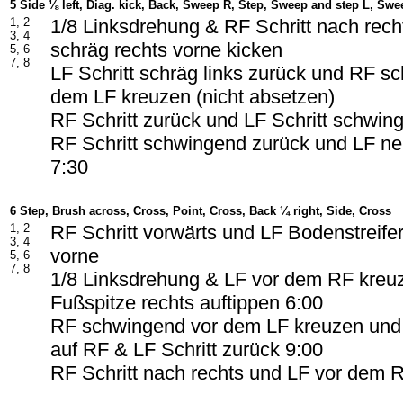
5 Side ⅛ left, Diag. kick, Back, Sweep R, Step, Sweep and step L, Swe
1, 2
1/8 Linksdrehung & RF Schritt nach rech
3, 4
schräg rechts vorne kicken
5, 6
7, 8
LF Schritt schräg links zurück und RF s
dem LF kreuzen (nicht absetzen)
RF Schritt zurück und LF Schritt schwin
RF Schritt schwingend zurück und LF n
7:30
6 Step, Brush across, Cross, Point, Cross, Back ¼ right, Side, Cross
1, 2
RF Schritt vorwärts und LF Bodenstreife
3, 4
vorne
5, 6
7, 8
1/8 Linksdrehung & LF vor dem RF kreu
Fußspitze rechts auftippen 6:00
RF schwingend vor dem LF kreuzen un
auf RF & LF Schritt zurück 9:00
RF Schritt nach rechts und LF vor dem 