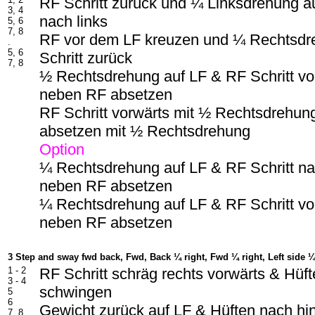
RF Schritt zurück und ¼ Linksdrehung au
3, 4
nach links
5, 6
7, 8
RF vor dem LF kreuzen und ¼ Rechtsdr
.
5, 6
Schritt zurück
7, 8
½ Rechtsdrehung auf LF & RF Schritt vo
neben RF absetzen
RF Schritt vorwärts mit ½ Rechtsdrehu
absetzen mit ½ Rechtsdrehung
Option
¼ Rechtsdrehung auf LF & RF Schritt na
neben RF absetzen
¼ Rechtsdrehung auf LF & RF Schritt vo
neben RF absetzen
3 Step and sway fwd back, Fwd, Back ¼ right, Fwd ¼ right, Left side ¼
1 - 2
RF Schritt schräg rechts vorwärts & Hüf
3 - 4
schwingen
5
6
Gewicht zurück auf LF & Hüften nach hi
7, 8