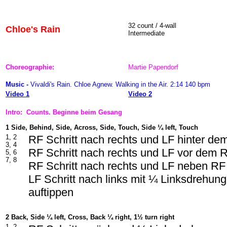
32 count / 4-wall
Chloe's Rain
Intermediate
Choreographie:
Martie Papendorf
Music -
Vivaldi's Rain. Chloe Agnew. Walking in the Air. 2:14 140 bpm
Video 1
Video 2
Intro: Counts. Beginne beim Gesang
1 Side, Behind, Side, Across, Side, Touch, Side ¼ left, Touch
1, 2
RF Schritt nach rechts und LF hinter d
3, 4
RF Schritt nach rechts und LF vor dem 
5, 6
7, 8
RF Schritt nach rechts und LF neben RF
LF Schritt nach links mit ¼ Linksdrehu
auftippen
2 Back, Side ¼ left, Cross, Back ¼ right, 1½ turn right
1, 2