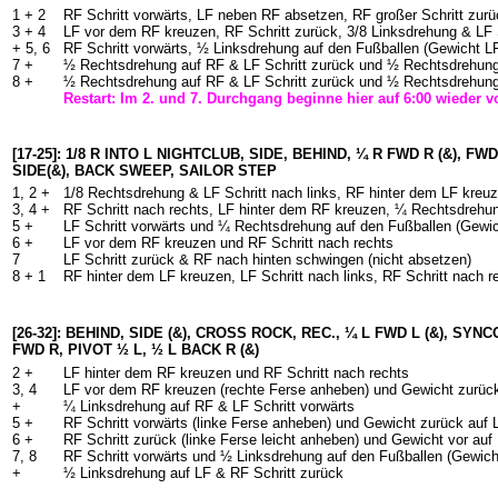
1 + 2
RF Schritt vorwärts, LF neben RF absetzen, RF großer Schritt zur
3 + 4
LF vor dem RF kreuzen, RF Schritt zurück, 3/8 Linksdrehung & LF S
+ 5, 6
RF Schritt vorwärts, ½ Linksdrehung auf den Fußballen (Gewicht LF
7 +
½ Rechtsdrehung auf RF & LF Schritt zurück und ½ Rechtsdrehung
8 +
½ Rechtsdrehung auf RF & LF Schritt zurück und ½ Rechtsdrehung
Restart: Im 2. und 7. Durchgang beginne hier auf 6:00 wieder 
[17-25]: 1/8 R INTO L NIGHTCLUB, SIDE, BEHIND, ¼ R FWD R (&), FWD
SIDE(&), BACK SWEEP, SAILOR STEP
1, 2 +
1/8 Rechtsdrehung & LF Schritt nach links, RF hinter dem LF kre
3, 4 +
RF Schritt nach rechts, LF hinter dem RF kreuzen, ¼ Rechtsdrehun
5 +
LF Schritt vorwärts und ¼ Rechtsdrehung auf den Fußballen (Gewi
6 +
LF vor dem RF kreuzen und RF Schritt nach rechts
7
LF Schritt zurück & RF nach hinten schwingen (nicht absetzen)
8 + 1
RF hinter dem LF kreuzen, LF Schritt nach links, RF Schritt nach 
[26-32]: BEHIND, SIDE (&), CROSS ROCK, REC., ¼ L FWD L (&), SY
FWD R, PIVOT ½ L, ½ L BACK R (&)
2 +
LF hinter dem RF kreuzen und RF Schritt nach rechts
3, 4
LF vor dem RF kreuzen (rechte Ferse anheben) und Gewicht zurüc
+
¼ Linksdrehung auf RF & LF Schritt vorwärts
5 +
RF Schritt vorwärts (linke Ferse anheben) und Gewicht zurück auf
6 +
RF Schritt zurück (linke Ferse leicht anheben) und Gewicht vor au
7, 8
RF Schritt vorwärts und ½ Linksdrehung auf den Fußballen (Gewic
+
½ Linksdrehung auf LF & RF Schritt zurück