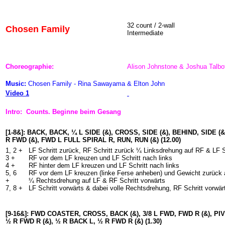
32 count / 2-wall
Chosen Family
Intermediate
Choreographie:
Alison Johnstone & Joshua Talbo
Music:
Chosen Family - Rina Sawayama & Elton John
Video 1
Intro: Counts. Beginne beim Gesang
[1-8&]: BACK, BACK, ¼ L SIDE (&), CROSS, SIDE (&), BEHIND, SIDE
R FWD (&), FWD L FULL SPIRAL R, RUN, RUN (&) (12.00)
1, 2 +
LF Schritt zurück, RF Schritt zurück ¼ Linksdrehung auf RF & LF S
3 +
RF vor dem LF kreuzen und LF Schritt nach links
4 +
RF hinter dem LF kreuzen und LF Schritt nach links
5, 6
RF vor dem LF kreuzen (linke Ferse anheben) und Gewicht zurück
+
¼ Rechtsdrehung auf LF & RF Schritt vorwärts
7, 8 +
LF Schritt vorwärts & dabei volle Rechtsdrehung, RF Schritt vorwär
[9-16&]: FWD COASTER, CROSS, BACK (&), 3/8 L FWD, FWD R (&), PI
½ R FWD R (&), ½ R BACK L, ½ R FWD R (&) (1.30)