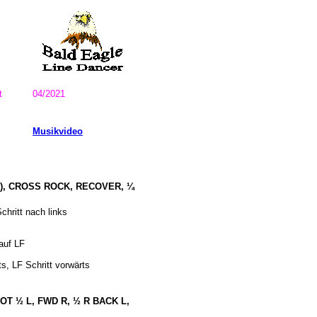
t
04/2021
Musikvideo
 (&), CROSS ROCK, RECOVER, ¼
chritt nach links
 auf LF
ts, LF Schritt vorwärts
VOT ½ L, FWD R, ½ R BACK L,