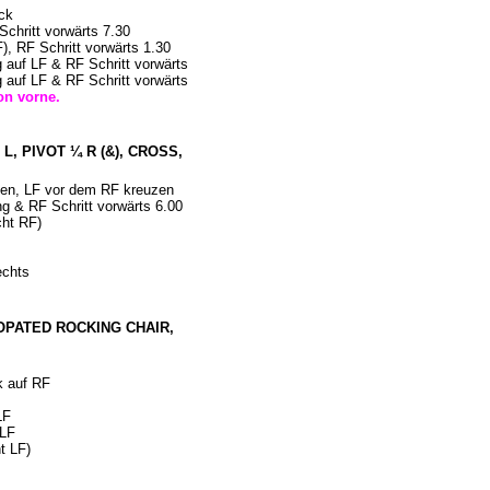
ück
chritt vorwärts 7.30
), RF Schritt vorwärts 1.30
 auf LF & RF Schritt vorwärts
 auf LF & RF Schritt vorwärts
von vorne.
 L, PIVOT ¼ R (&), CROSS,
uzen, LF vor dem RF kreuzen
g & RF Schritt vorwärts 6.00
cht RF)
rechts
NCOPATED ROCKING CHAIR,
k auf RF
 LF
f LF
ht LF)