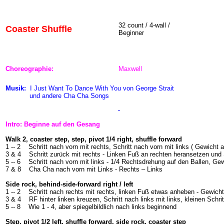
32
count / 4-wall /
Coaster Shuffle
Beginner
Choreographie:
Maxwell
Musik:
I Just Want To Dance With You von George Strait
und andere Cha Cha Songs
Intro: Beginne auf den Gesang
Walk 2, coaster step, step, pivot 1/4 right, shuffle forward
1 -- 2
Schritt nach vorn mit rechts, Schritt nach vorn mit links ( Gewicht a
3 & 4
Schritt zurück mit rechts - Linken Fuß an rechten heransetzen und 
5 -- 6
Schritt nach vorn mit links - 1/4 Rechtsdrehung auf den Ballen, G
7 & 8
Cha Cha nach vorn mit Links - Rechts – Links
Side rock, behind-side-forward right / left
1 -- 2
Schritt nach rechts mit rechts, linken Fuß etwas anheben - Gewich
3 & 4
RF hinter linken kreuzen, Schritt nach links mit links, kleinen Schri
5 -- 8
Wie 1 - 4, aber spiegelbildlich nach links beginnend
Step, pivot 1/2 left, shuffle forward, side rock, coaster step