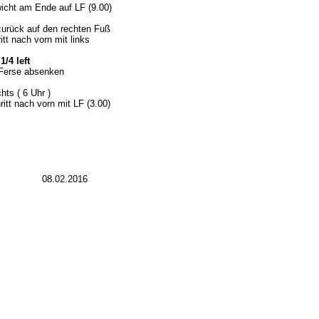
wicht am Ende auf LF (9.00)
 zurück auf den rechten Fuß
tt nach vorn mit links
1/4 left
e Ferse absenken
hts ( 6 Uhr )
itt nach vorn mit LF (3.00)
08.02.2016