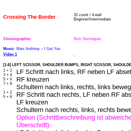
32 count / 4-wall
Crossing The Border
Beginner/Intermediate
Choreographie:
Rick Dominguez
Music
: Marc Anthony – I Got You
Video 1
[1-8] LEFT SCISSOR, SHOULDER BUMPS, RIGHT SCISSOR, SHOUL
1 + 2
LF Schritt nach links, RF neben LF abse
3 + 4
RF kreuzen
5 + 6
7 + 8
Schultern nach links, rechts, links bewe
.
1 + 2
RF Schritt nach rechts, LF neben RF ab
5 + 6
LF kreuzen
Schultern nach rechts, links, rechts bew
Option (Schrittbeschreibung ist abweich
Überschrift):