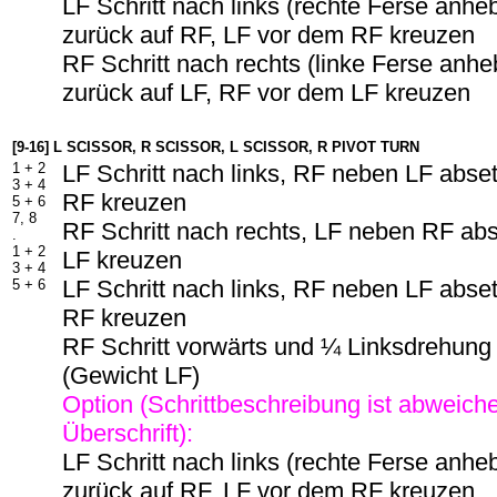
LF Schritt nach links (rechte Ferse anhe
zurück auf RF, LF vor dem RF kreuzen
RF Schritt nach rechts (linke Ferse anh
zurück auf LF, RF vor dem LF kreuzen
[9-16] L SCISSOR, R SCISSOR, L SCISSOR, R PIVOT TURN
1 + 2
LF Schritt nach links, RF neben LF abse
3 + 4
RF kreuzen
5 + 6
7, 8
RF Schritt nach rechts, LF neben RF ab
.
1 + 2
LF kreuzen
3 + 4
LF Schritt nach links, RF neben LF abse
5 + 6
RF kreuzen
RF Schritt vorwärts und ¼ Linksdrehung
(Gewicht LF)
Option (Schrittbeschreibung ist abweich
Überschrift):
LF Schritt nach links (rechte Ferse anhe
zurück auf RF, LF vor dem RF kreuzen