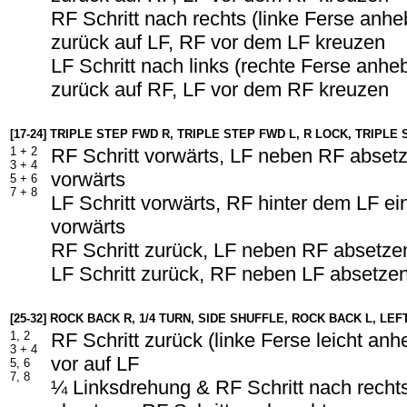
RF Schritt nach rechts (linke Ferse anh
zurück auf LF, RF vor dem LF kreuzen
LF Schritt nach links (rechte Ferse anhe
zurück auf RF, LF vor dem RF kreuzen
[17-24] TRIPLE STEP FWD R, TRIPLE STEP FWD L, R LOCK, TRIPLE
1 + 2
RF Schritt vorwärts, LF neben RF absetz
3 + 4
vorwärts
5 + 6
7 + 8
LF Schritt vorwärts, RF hinter dem LF ei
vorwärts
RF Schritt zurück, LF neben RF absetzen
LF Schritt zurück, RF neben LF absetzen
[25-32] ROCK BACK R, 1/4 TURN, SIDE SHUFFLE, ROCK BACK L, LE
1, 2
RF Schritt zurück (linke Ferse leicht an
3 + 4
vor auf LF
5, 6
7, 8
¼ Linksdrehung & RF Schritt nach recht