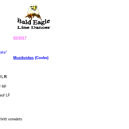
02/2017
ooke"
Musikvideo
(Cooke)
 ¼ R
f RF
auf LF
ritt vorwärts