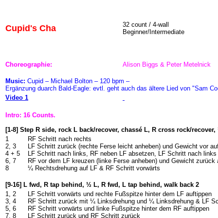
32 count / 4-wall
Cupid's Cha
Beginner/Intermediate
Choreographie:
Alison Biggs & Peter Metelnick
Music:
Cupid – Michael Bolton – 120 bpm –
Ergänzung duarch Bald-Eagle: evtl. geht auch das ältere Lied von "Sam C
Video 1
Intro: 16 Counts.
[1-8] Step R side, rock L back/recover, chassé L, R cross rock/recover,
1
RF Schritt nach rechts
2, 3
LF Schritt zurück (rechte Ferse leicht anheben) und Gewicht vor au
4 + 5
LF Schritt nach links, RF neben LF absetzen, LF Schritt nach links
6, 7
RF vor dem LF kreuzen (linke Ferse anheben) und Gewicht zurück 
8
¼ Rechtsdrehung auf LF & RF Schritt vorwärts
[9-16] L fwd, R tap behind, ½ L, R fwd, L tap behind, walk back 2
1, 2
LF Schritt vorwärts und rechte Fußspitze hinter dem LF auftippen
3, 4
RF Schritt zurück mit ¼ Linksdrehung und ¼ Linksdrehung & LF Sch
5, 6
RF Schritt vorwärts und linke Fußspitze hinter dem RF auftippen
7, 8
LF Schritt zurück und RF Schritt zurück