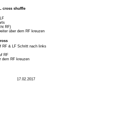
L cross shuffle
 LF
rts
cht RF)
eiter über dem RF kreuzen
cross
 RF & LF Schritt nach links
uf RF
or dem RF kreuzen
17.02.2017