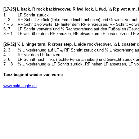
[17-25] L back, R rock back/recover, R fwd lock, L fwd, ¼ R pivot turn, 
1
LF Schritt zurück
2, 3
RF Schritt zurück (linke Ferse leicht anheben) und Gewicht vor auf
4 + 5
RF Schritt vorwärts, LF hinter dem RF einkreuzen, RF Schritt vorwä
6, 7
LF Schritt vorwärts und ¼ Rechtsdrehung auf den Fußballen (Gewi
8 + 1
LF weit über dem RF kreuzen, RF etwas zum LF heransetzen, LF w
[26-32] ½ L hinge turn, R cross step, L side rock/recover, ¼ L
c
oaster 
2, 3
¼ Linksdrehung auf LF & RF Schritt zurück und ¼ Linksdrehung auf
4
RF vor dem LF kreuzen
5, 6
LF Schritt nach links (rechte Ferse anheben) und Gewicht zurück a
7 + 8
¼ Linksdrehung & LF Schritt zurück, RF neben LF absetzen, LF v
Tanz beginnt wieder von vorne
-
www.bald-eagle.de