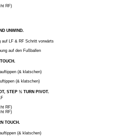
cht RF)
IND UNWIND.
auf LF & RF Schritt vorwärts
hung auf den Fußballen
 TOUCH.
uftippen (& klatschen)
ftippen (& klatschen)
T, STEP ½ TURN PIVOT.
LF
cht RF)
cht RF)
RN TOUCH.
uftippen (& klatschen)