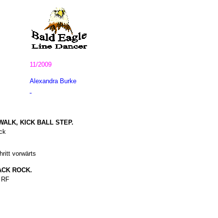
11/2009
Alexandra Burke
WALK, KICK BALL STEP.
ck
ritt vorwärts
ACK ROCK.
f RF