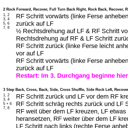
2 Rock Forward, Recover, Full Turn Back Right, Rock Back, Recover, 
1, 2
RF Schritt vorwärts (linke Ferse anhebe
3, 4
zurück auf LF
5, 6
7, 8
½ Rechtsdrehung auf LF & RF Schritt v
Rechtsdrehung auf RF & LF Schritt zurü
RF Schritt zurück (linke Ferse leicht an
vor auf LF
RF Schritt vorwärts (linke Ferse anhebe
zurück auf LF
Restart: Im 3. Durchgang beginne hie
3 Step Back, Cross, Back, Side, Cross Shuffle, Side Rock Left, Recove
1, 2
RF Schritt zurück und LF vor dem RF kr
3, 4
RF Schritt schräg rechts zurück und LF S
5 + 6
7, 8
RF weit über dem LF kreuzen, LF etwa
heransetzen, RF weiter über dem LF kr
LF Schritt nach links (rechte Ferse anh