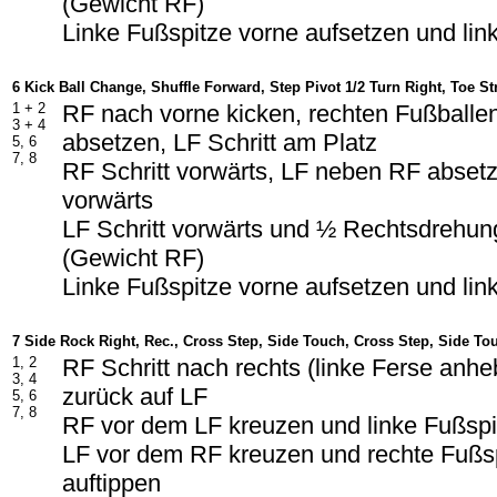
(Gewicht RF)
Linke Fußspitze vorne aufsetzen und lin
6 Kick Ball Change, Shuffle Forward, Step Pivot 1/2 Turn Right, Toe St
1 + 2
RF nach vorne kicken, rechten Fußballe
3 + 4
absetzen, LF Schritt am Platz
5, 6
7, 8
RF Schritt vorwärts, LF neben RF absetz
vorwärts
LF Schritt vorwärts und ½ Rechtsdrehun
(Gewicht RF)
Linke Fußspitze vorne aufsetzen und lin
7 Side Rock Right, Rec., Cross Step, Side Touch, Cross Step, Side To
1, 2
RF Schritt nach rechts (linke Ferse anh
3, 4
zurück auf LF
5, 6
7, 8
RF vor dem LF kreuzen und linke Fußspit
LF vor dem RF kreuzen und rechte Fußsp
auftippen