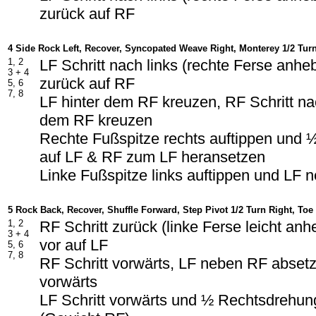
zurück auf RF
4 Side Rock Left, Recover, Syncopated Weave Right, Monterey 1/2 Tur
1, 2
LF Schritt nach links (rechte Ferse anh
3 + 4
zurück auf RF
5, 6
7, 8
LF hinter dem RF kreuzen, RF Schritt na
dem RF kreuzen
Rechte Fußspitze rechts auftippen und
auf LF & RF zum LF heransetzen
Linke Fußspitze links auftippen und LF
5 Rock Back, Recover, Shuffle Forward, Step Pivot 1/2 Turn Right, Toe 
1, 2
RF Schritt zurück (linke Ferse leicht an
3 + 4
vor auf LF
5, 6
7, 8
RF Schritt vorwärts, LF neben RF absetz
vorwärts
LF Schritt vorwärts und ½ Rechtsdrehun