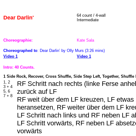
64 count / 4-wall
Dear Darlin'
Intermediate
Choreographie:
Kate Sala
Choreographed to
: Dear Darlin’ by Olly Murs (3:26 mins)
Video 1
Video 1
Intro: 40 Counts.
1 Side Rock, Recover, Cross Shuffle, Side Step Left, Together, Shuffle
1, 2
RF Schritt nach rechts (linke Ferse anh
3 + 4
zurück auf LF
5, 6
7 + 8
RF weit über dem LF kreuzen, LF etwa
heransetzen, RF weiter über dem LF kr
LF Schritt nach links und RF neben LF 
LF Schritt vorwärts, RF neben LF absetze
vorwärts