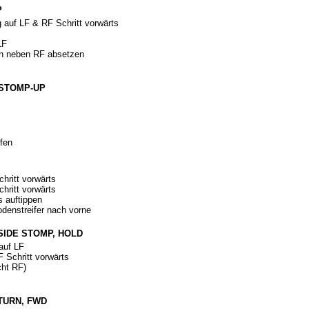
P
auf LF & RF Schritt vorwärts
LF
en neben RF absetzen
, STOMP-UP
fen
hritt vorwärts
hritt vorwärts
s auftippen
denstreifer nach vorne
& SIDE STOMP, HOLD
auf LF
 Schritt vorwärts
cht RF)
 TURN, FWD