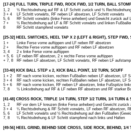
[17-24] FULL TURN, TRIPLE FWD, ROCK FWD, 1/2 TURN, BALL STOM
1, 2
½ Rechtsdrehung auf RF & LF Schritt zurück und ½ Rechtsdrehung 
3 + 4
LF Schritt vorwärts, RF neben LF absetzen, LF Schritt vorwärts
5, 6
RF Schritt vorwärts (linke Ferse anheben) und Gewicht zurück auf 
7 +
½ Rechtsdrehung auf LF & RF Schritt vorwärts und linken Fußball
8
RF Schritt stampfend vorwärts
[25-32] HEEL SWITCHES, HEEL TAP X 2 (LEFT & RIGHT), STEP FWD
1 +
Linke Ferse vorne auftippen und LF neben RF absetzen
2 +
Rechte Ferse vorne auftippen und RF neben LF absetzen
3, 4
2 x linke Ferse vorne auftippen
+ 5, 6
LF neben RF absetzen, 2 x rechte Ferse vorne auftippen
+ 7, 8
RF neben LF absetzen, LF Schritt vorwärts, RF neben LF aufstamp
[33-40] KICK BALL STEP x 2, KICK BALL POINT, 1/2 TURN, SCUFF
1 + 2
RF nach vorne kicken, rechten Fußballen neben LF absetzen, LF Sc
3 + 4
RF nach vorne kicken, rechten Fußballen neben LF absetzen, LF Sc
5 + 6
RF nach vorne kicken, RF neben LF absetzen, linke Fußspitze link
7, 8
½ Linksdrehung auf RF & LF neben RF absetzen und RF starker Bo
[41-48] CROSS ROCK, TRIPLE 1/4 TURN, STEP 1/2 TURN, 1/4 TURN 
1, 2
RF vor dem LF kreuzen (linke Ferse anheben) und Gewicht zurück 
3 + 4
¼ Rechtsdrehung & RF Schritt vorwärts, LF neben RF absetzen, RF
5, 6
LF Schritt vorwärts und ½ Rechtsdrehung auf den Fußballen (Gewi
7, 8
¼ Rechtsdrehung & LF Schritt stampfend nach links und Halten
[49-56] HEEL GRIND, BEHIND SIDE CROSS, SIDE ROCK, BEHIND, 1/4