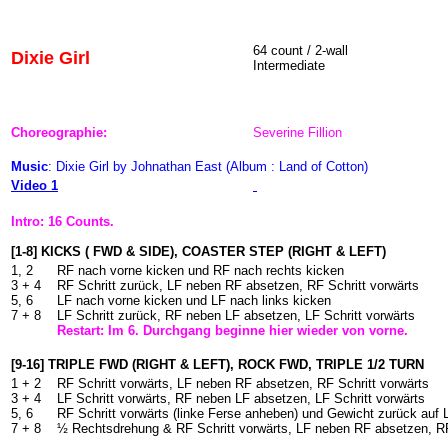
64 count / 2-wall
Dixie Girl
Intermediate
Choreographie:
Severine Fillion
Music
: Dixie Girl by Johnathan East (Album : Land of Cotton)
Video 1
Intro: 16 Counts.
[1-8] KICKS ( FWD & SIDE), COASTER STEP (RIGHT & LEFT)
1, 2
RF nach vorne kicken und RF nach rechts kicken
3 + 4
RF Schritt zurück, LF neben RF absetzen, RF Schritt vorwärts
5, 6
LF nach vorne kicken und LF nach links kicken
7 + 8
LF Schritt zurück, RF neben LF absetzen, LF Schritt vorwärts
Restart: Im
6
. Durchgang beginne hier wieder von vorne.
[9-16] TRIPLE FWD (RIGHT & LEFT), ROCK FWD, TRIPLE 1/2 TURN
1 + 2
RF Schritt vorwärts, LF neben RF absetzen, RF Schritt vorwärts
3 + 4
LF Schritt vorwärts, RF neben LF absetzen, LF Schritt vorwärts
5, 6
RF Schritt vorwärts (linke Ferse anheben) und Gewicht zurück auf 
7 + 8
½ Rechtsdrehung & RF Schritt vorwärts, LF neben RF absetzen, RF