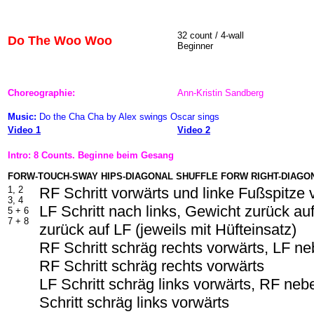
32 count / 4-wall
Do The Woo Woo
Beginner
Choreographie:
Ann-Kristin Sandberg
Music:
Do the Cha Cha by Alex swings Oscar sings
Video 1
Video 2
Intro: 8 Counts. Beginne beim Gesang
FORW-TOUCH-SWAY HIPS-DIAGONAL SHUFFLE FORW RIGHT-DIAGO
1, 2
RF Schritt vorwärts und linke Fußspitze 
3, 4
LF Schritt nach links, Gewicht zurück au
5 + 6
7 + 8
zurück auf LF (jeweils mit Hüfteinsatz)
RF Schritt schräg rechts vorwärts, LF n
RF Schritt schräg rechts vorwärts
LF Schritt schräg links vorwärts, RF ne
Schritt schräg links vorwärts