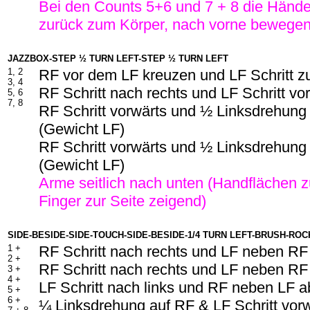
Bei den Counts 5+6 und 7 + 8 die Hände
zurück zum Körper, nach vorne bewege
JAZZBOX-STEP ½ TURN LEFT-STEP ½ TURN LEFT
1, 2
RF vor dem LF kreuzen und LF Schritt z
3, 4
RF Schritt nach rechts und LF Schritt vo
5, 6
7, 8
RF Schritt vorwärts und ½ Linksdrehung
(Gewicht LF)
RF Schritt vorwärts und ½ Linksdrehung
(Gewicht LF)
Arme seitlich nach unten (Handflächen 
Finger zur Seite zeigend)
SIDE-BESIDE-SIDE-TOUCH-SIDE-BESIDE-1/4 TURN LEFT-BRUSH-RO
1 +
RF Schritt nach rechts und LF neben RF
2 +
RF Schritt nach rechts und LF neben RF
3 +
4 +
LF Schritt nach links und RF neben LF 
5 +
6 +
¼ Linksdrehung auf RF & LF Schritt vor