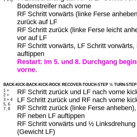
7 + 8
Bodenstreifer nach vorne
RF Schritt vorwärts (linke Ferse anhebe
zurück auf LF
RF Schritt zurück (linke Ferse leicht an
vor auf LF
RF Schritt vorwärts, LF Schritt vorwärts
auftippen
Restart: Im 5. und 8. Durchgang begin
vorne.
BACK-KICK-BACK-KICK-ROCK RECOVER-TOUCH-STEP ½ TURN-STEP-
1 +
RF Schritt zurück und LF nach vorne kic
2 +
LF Schritt zurück und RF nach vorne kic
3 + 4
5, 6
RF Schritt zurück (linke Ferse anheben),
7, 8
RF neben LF auftippen
RF Schritt vorwärts und ½ Linksdrehung
(Gewicht LF)