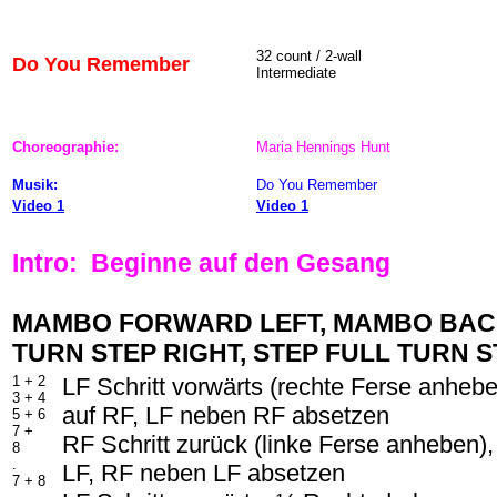
32 count / 2-wall
Do You Remember
Intermediate
Choreographie:
Maria Hennings Hunt
Musik:
Do You Remember
Video 1
Video 1
Intro: Beginne auf den Gesang
MAMBO FORWARD LEFT, MAMBO BACK
TURN STEP RIGHT, STEP FULL TURN ST
1 + 2
LF Schritt vorwärts (rechte Ferse anheb
3 + 4
auf RF, LF neben RF absetzen
5 + 6
7 +
RF Schritt zurück (linke Ferse anheben),
8
.
LF, RF neben LF absetzen
7 + 8