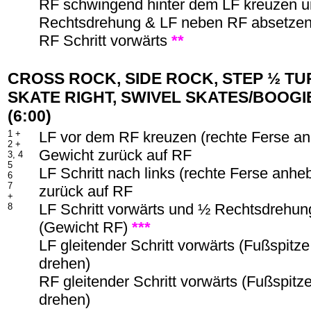
RF schwingend hinter dem LF kreuzen 
Rechtsdrehung & LF neben RF absetze
RF Schritt vorwärts
**
CROSS ROCK, SIDE ROCK, STEP ½ TUR
SKATE RIGHT, SWIVEL SKATES/BOOGI
(6:00)
1 +
LF vor dem RF kreuzen (rechte Ferse a
2 +
Gewicht zurück auf RF
3, 4
5
LF Schritt nach links (rechte Ferse anh
6
7
zurück auf RF
+
LF Schritt vorwärts und ½ Rechtsdrehun
8
(Gewicht RF)
***
LF gleitender Schritt vorwärts (Fußspitze 
drehen)
RF gleitender Schritt vorwärts (Fußspitze
drehen)