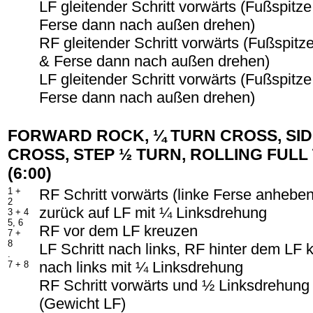
LF gleitender Schritt vorwärts (Fußspitze
Ferse dann nach außen drehen)
RF gleitender Schritt vorwärts (Fußspitze
& Ferse dann nach außen drehen)
LF gleitender Schritt vorwärts (Fußspitze
Ferse dann nach außen drehen)
FORWARD ROCK, ¼ TURN CROSS, SID
CROSS, STEP ½ TURN, ROLLING FULL
(6:00)
1 +
RF Schritt vorwärts (linke Ferse anhebe
2
zurück auf LF mit ¼ Linksdrehung
3 + 4
5, 6
RF vor dem LF kreuzen
7 +
8
LF Schritt nach links, RF hinter dem LF k
.
nach links mit ¼ Linksdrehung
7 + 8
RF Schritt vorwärts und ½ Linksdrehung
(Gewicht LF)