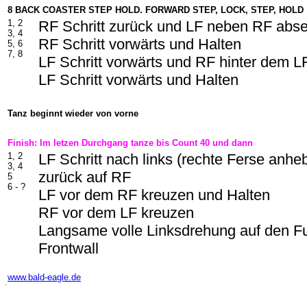
8 BACK COASTER STEP HOLD. FORWARD STEP, LOCK, STEP, HOLD
1, 2
RF Schritt zurück und LF neben RF abs
3, 4
RF Schritt vorwärts und Halten
5, 6
7, 8
LF Schritt vorwärts und RF hinter dem L
LF Schritt vorwärts und Halten
Tanz beginnt wieder von vorne
Finish: Im letzen Durchgang tanze bis Count 40 und dann
1, 2
LF Schritt nach links (rechte Ferse anh
3, 4
zurück auf RF
5
6 - ?
LF vor dem RF kreuzen und Halten
RF vor dem LF kreuzen
Langsame volle Linksdrehung auf den Fu
Frontwall
-
www.bald-eagle.de