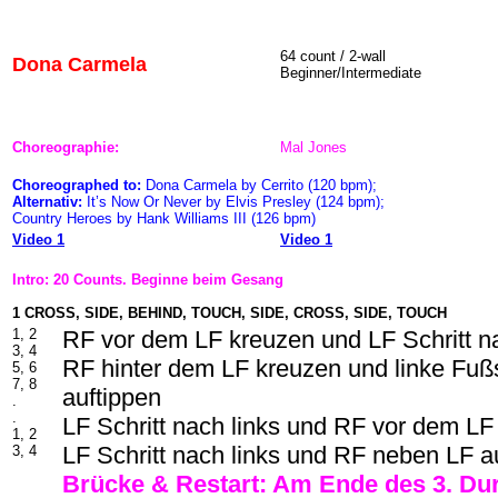
64 count / 2-wall
Dona Carmela
Beginner/Intermediate
Choreographie:
Mal Jones
Choreographed to:
Dona Carmela by Cerrito (120 bpm);
Alternativ:
It’s Now Or Never by Elvis Presley (124 bpm);
Country Heroes by Hank Williams III (126 bpm)
Video 1
Video 1
Intro: 20 Counts. Beginne beim Gesang
1 CROSS, SIDE, BEHIND, TOUCH, SIDE, CROSS, SIDE, TOUCH
1, 2
RF vor dem LF kreuzen und LF Schritt na
3, 4
RF hinter dem LF kreuzen und linke Fuß
5, 6
7, 8
auftippen
.
.
LF Schritt nach links und RF vor dem LF
1, 2
LF Schritt nach links und RF neben LF a
3, 4
Brücke & Restart: Am Ende des 3. Du