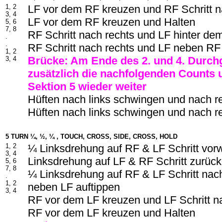
1, 2
LF vor dem RF kreuzen und RF Schritt n
3, 4
LF vor dem RF kreuzen und Halten
5, 6
7, 8
RF Schritt nach rechts und LF hinter d
.
.
RF Schritt nach rechts und LF neben RF
1, 2
Brücke: Am Ende des 2. und 4. Durch
3, 4
zusätzlich die nachfolgenden Counts 
Sektion 5 wieder weiter
Hüften nach links schwingen und nach r
Hüften nach links schwingen und nach r
5 TURN ¼, ½, ¼ , TOUCH, CROSS, SIDE, CROSS, HOLD
1, 2
¼ Linksdrehung auf RF & LF Schritt vor
3, 4
Linksdrehung auf LF & RF Schritt zurück
5, 6
7, 8
¼ Linksdrehung auf RF & LF Schritt nac
.
1, 2
neben LF auftippen
3, 4
RF vor dem LF kreuzen und LF Schritt na
RF vor dem LF kreuzen und Halten