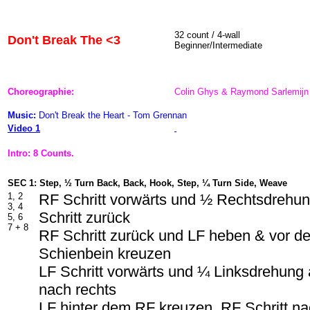
32 count / 4-wall
Don't Break The <3
Beginner/Intermediate
Choreographie:
Colin Ghys & Raymond Sarlemijn
Music:
Don't Break the Heart - Tom Grennan
Video 1
Intro: 8 Counts.
SEC 1: Step, ½ Turn Back, Back, Hook, Step, ¼ Turn Side, Weave
1, 2
RF Schritt vorwärts und ½ Rechtsdrehu
3, 4
Schritt zurück
5, 6
7 + 8
RF Schritt zurück und LF heben & vor d
Schienbein kreuzen
LF Schritt vorwärts und ¼ Linksdrehung 
nach rechts
LF hinter dem RF kreuzen, RF Schritt na