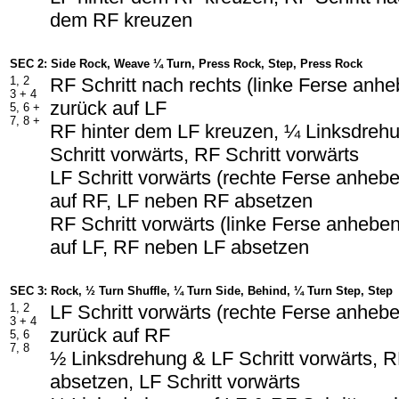
dem RF kreuzen
SEC 2: Side Rock, Weave ¼ Turn, Press Rock, Step, Press Rock
1, 2
RF Schritt nach rechts (linke Ferse anh
3 + 4
zurück auf LF
5, 6 +
7, 8 +
RF hinter dem LF kreuzen, ¼ Linksdreh
Schritt vorwärts, RF Schritt vorwärts
LF Schritt vorwärts (rechte Ferse anheb
auf RF, LF neben RF absetzen
RF Schritt vorwärts (linke Ferse anhebe
auf LF, RF neben LF absetzen
SEC 3: Rock, ½ Turn Shuffle, ¼ Turn Side, Behind, ¼ Turn Step, Step
1, 2
LF Schritt vorwärts (rechte Ferse anheb
3 + 4
zurück auf RF
5, 6
7, 8
½ Linksdrehung & LF Schritt vorwärts, 
absetzen, LF Schritt vorwärts