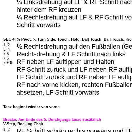
¼ Linksdrehung auf LF & RF Schritt nac
hinter dem RF kreuzen
¼ Rechtsdrehung auf LF & RF Schritt vo
Schritt vorwärts
SEC 4: ½ Pivot, ¼ Turn Side, Touch, Hold, Ball Touch, Ball Touch, Ki
1, 2
½ Rechtsdrehung auf den Fußballen (G
3, 4
Rechtsdrehung & LF Schritt nach links
+ 5
+ 6
RF neben LF auftippen und Halten
7 + 8
RF Schritt zurück und LF neben RF auft
LF Schritt zurück und RF neben LF aufti
RF nach vorne kicken, rechten Fußballe
absetzen, LF Schritt vorwärts
Tanz beginnt wieder von vorne
Brücke: Am Ende des 5. Durchgangs tanze zusätzlich
V-Step, Rocking Chair
1, 2
RF Schritt schräg rechts vorwärts und LF