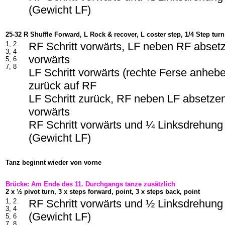
(Gewicht LF)
25-32 R Shuffle Forward, L Rock & recover, L coster step, 1/4 Step turn
1, 2
RF Schritt vorwärts, LF neben RF absetz
3, 4
vorwärts
5, 6
7, 8
LF Schritt vorwärts (rechte Ferse anheb
zurück auf RF
LF Schritt zurück, RF neben LF absetzen
vorwärts
RF Schritt vorwärts und ¼ Linksdrehung
(Gewicht LF)
Tanz beginnt wieder von vorne
Brücke: Am Ende des 11. Durchgangs tanze zusätzlich
2 x ½ pivot turn, 3 x steps forward, point, 3 x steps back, point
1, 2
RF Schritt vorwärts und ½ Linksdrehung
3, 4
(Gewicht LF)
5, 6
7, 8