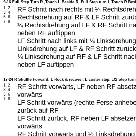
9-16 Full Step Turn R ,Touch L Beside R, Full Step turn L Touch R Bes
1, 2
RF Schritt nach rechts mit ¼ Rechtsdre
3, 4
Rechtsdrehung auf RF & LF Schritt zurü
5, 6
7, 8
¼ Rechtsdrehung auf LF & RF Schritt na
neben RF auftippen
LF Schritt nach links mit ¼ Linksdrehun
Linksdrehung auf LF & RF Schritt zurück
¼ Linksdrehung auf RF & LF Schritt nac
neben LF auftippen
17-24 R Shuffle Forward, L Rock & recover, L coster step, 1/2 Step turn
1, 2
RF Schritt vorwärts, LF neben RF absetz
3, 4
vorwärts
5, 6
7, 8
LF Schritt vorwärts (rechte Ferse anheb
zurück auf RF
LF Schritt zurück, RF neben LF absetzen
vorwärts
RF Schritt vorwärts und ½ Linksdrehung