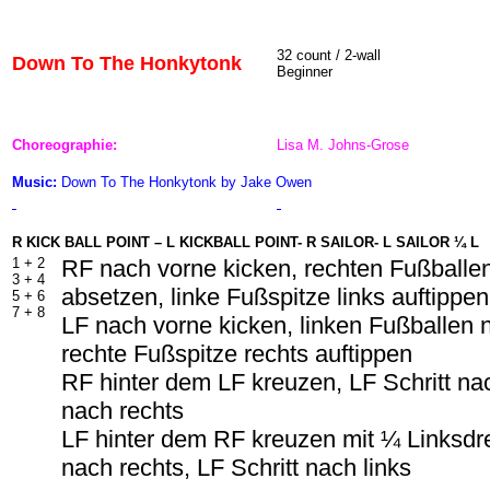
32 count / 2-wall
Down To The Honkytonk
Beginner
Choreographie:
Lisa M. Johns-Grose
Music:
Down To The Honkytonk by Jake Owen
R KICK BALL POINT – L KICKBALL POINT- R SAILOR- L SAILOR ¼ L
1 + 2
RF nach vorne kicken, rechten Fußballe
3 + 4
absetzen, linke Fußspitze links auftippe
5 + 6
7 + 8
LF nach vorne kicken, linken Fußballen
rechte Fußspitze rechts auftippen
RF hinter dem LF kreuzen, LF Schritt nac
nach rechts
LF hinter dem RF kreuzen mit ¼ Linksdr
nach rechts, LF Schritt nach links