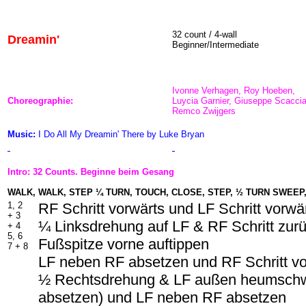
32 count / 4-wall
Dreamin
'
Beginner/Intermediate
Ivonne Verhagen, Roy Hoeben,
Choreographie:
Luycia Garnier, Giuseppe Scacci
Remco Zwijgers
Music:
I Do All My Dreamin' There by Luke Bryan
Intro: 32 Counts. Beginne beim Gesang
WALK, WALK, STEP ¼ TURN, TOUCH, CLOSE, STEP, ½ TURN SWEEP
1, 2
RF Schritt vorwärts und LF Schritt vorwä
+ 3
¼ Linksdrehung auf LF & RF Schritt zurü
+ 4
5, 6
Fußspitze vorne auftippen
7 + 8
LF neben RF absetzen und RF Schritt vo
½ Rechtsdrehung & LF außen heumschw
absetzen) und LF neben RF absetzen