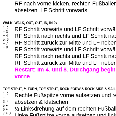
RF nach vorne kicken, rechten Fußballe
absetzen, LF Schritt vorwärts
WALK, WALK, OUT, OUT, IN, IN 2x
1, 2
RF Schritt vorwärts und LF Schritt vorwä
+ 3
RF Schritt nach rechts und LF Schritt na
+ 4
5, 6
RF Schritt zurück zur Mitte und LF neb
+ 7
+ 8
RF Schritt vorwärts und LF Schritt vorwä
RF Schritt nach rechts und LF Schritt na
RF Schritt zurück zur Mitte und LF neb
Restart: Im 4. und 8. Durchgang begin
vorne
TOE STRUT, ½ TURN, TOE STRUT, ROCK FORW & ROCK SIDE & SAI
1, 2
Rechte Fußspitze vorne aufsetzen und r
+
absetzen & klatschen
3, 4
5 +
½ Linksdrehung auf dem rechten Fußbal
6 +
7 + 8
Linke Fußspitze vorne aufsetzen und lin