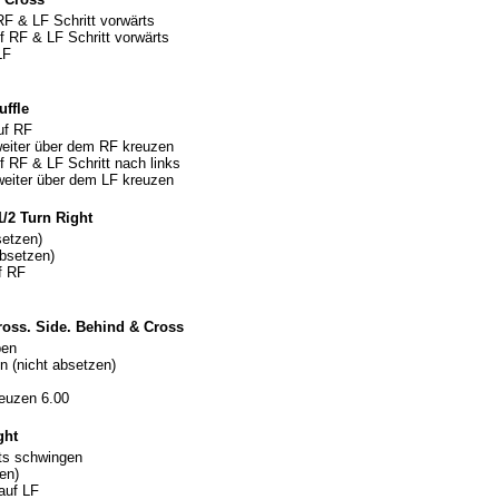
RF & LF Schritt vorwärts
 RF & LF Schritt vorwärts
LF
uffle
uf RF
eiter über dem RF kreuzen
 RF & LF Schritt nach links
eiter über dem LF kreuzen
1/2 Turn Right
setzen)
absetzen)
f RF
ross. Side. Behind & Cross
pen
n (nicht absetzen)
reuzen 6.00
ght
hts schwingen
en)
auf LF