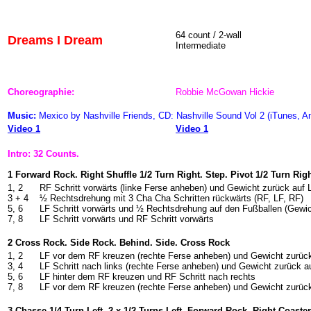
64 count / 2-wall
Dreams I Dream
Intermediate
Choreographie:
Robbie McGowan Hickie
Music
:
Mexico by Nashville Friends, CD: Nashville Sound Vol 2 (iTunes, 
Video 1
Video 1
Intro: 32 Counts.
1 Forward Rock. Right Shuffle 1/2 Turn Right. Step. Pivot 1/2 Turn Rig
1, 2
RF Schritt vorwärts (linke Ferse anheben) und Gewicht zurück auf 
3 + 4
½ Rechtsdrehung mit 3 Cha Cha Schritten rückwärts (RF, LF, RF)
5, 6
LF Schritt vorwärts und ½ Rechtsdrehung auf den Fußballen (Gewi
7, 8
LF Schritt vorwärts und RF Schritt vorwärts
2 Cross Rock. Side Rock. Behind. Side. Cross Rock
1, 2
LF vor dem RF kreuzen (rechte Ferse anheben) und Gewicht zurüc
3, 4
LF Schritt nach links (rechte Ferse anheben) und Gewicht zurück a
5, 6
LF hinter dem RF kreuzen und RF Schritt nach rechts
7, 8
LF vor dem RF kreuzen (rechte Ferse anheben) und Gewicht zurüc
3 Chasse 1/4 Turn Left. 2 x 1/2 Turns Left. Forward Rock. Right Coaste