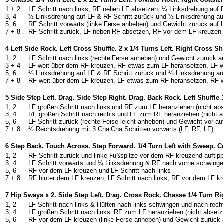
1 + 2
LF Schritt nach links, RF neben LF absetzen, ¼ Linksdrehung auf 
3, 4
½ Linksdrehung auf LF & RF Schritt zurück und ½ Linksdrehung auf
5, 6
RF Schritt vorwärts (linke Ferse anheben) und Gewicht zurück auf 
7 + 8
RF Schritt zurück, LF neben RF absetzen, RF vor dem LF kreuzen
4 Left Side Rock. Left Cross Shuffle. 2 x 1/4 Turns Left. Right Cross Sh
1, 2
LF Schritt nach links (rechte Ferse anheben) und Gewicht zurück a
3 + 4
LF weit über dem RF kreuzen, RF etwas zum LF heransetzen, LF w
5, 6
¼ Linksdrehung auf LF & RF Schritt zurück und ¼ Linksdrehung auf
7 + 8
RF weit über dem LF kreuzen, LF etwas zum RF heransetzen, RF w
5 Side Step Left. Drag. Side Step Right. Drag. Back Rock. Left Shuffle 
1, 2
LF großen Schritt nach links und RF zum LF heranziehen (nicht ab
3, 4
RF großen Schritt nach rechts und LF zum RF heranziehen (nicht 
5, 6
LF Schritt zurück (rechte Ferse leicht anheben) und Gewicht vor au
7 + 8
½ Rechtsdrehung mit 3 Cha Cha Schritten vorwärts (LF, RF, LF)
6 Step Back. Touch Across. Step Forward. 1/4 Turn Left with Sweep. C
1, 2
RF Schritt zurück und linke Fußspitze vor dem RF kreuzend auftip
3, 4
LF Schritt vorwärts und ¼ Linksdrehung & RF nach vorne schwinge
5, 6
RF vor dem LF kreuzen und LF Schritt nach links
7 + 8
RF hinter dem LF kreuzen, LF Schritt nach links, RF vor dem LF k
7 Hip Sways x 2. Side Step Left. Drag. Cross Rock. Chasse 1/4 Turn Ri
1, 2
LF Schritt nach links & Hüften nach links schwingen und nach rec
3, 4
LF großen Schritt nach links, RF zum LF heranziehen (nicht absetz
5, 6
RF vor dem LF kreuzen (linke Ferse anheben) und Gewicht zurück 