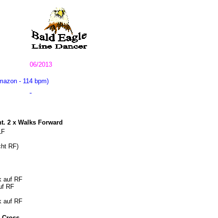
06/2013
Amazon - 114 bpm)
ht. 2 x Walks Forward
LF
cht RF)
k auf RF
uf RF
k auf RF
r Cross