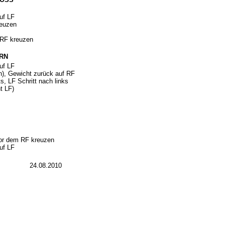
uf LF
reuzen
 RF kreuzen
URN
uf LF
n), Gewicht zurück auf RF
, LF Schritt nach links
t LF)
vor dem RF kreuzen
uf LF
24.08.2010