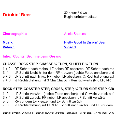
32 count / 4-wall
Drinkin' Beer
Beginner/Intermediate
Choreographie:
Annie Saerens
Musik:
Pretty Good In Drinkin' Beer
Video 1
Video 1
Intro: Counts. Beginne beim Gesang
CHASSE, ROCK STEP, CHASSE ¼ TURN, SHUFFLE ½ TURN
1 + 2
RF Schritt nach rechts, LF neben RF absetzen, RF Schritt nach re
3, 4
LF Schritt leicht hinter dem RF kreuzen (rechte Ferse anheben) un
5 + 6
LF Schritt nach links, RF neben LF absetzen, ¼ Rechtsdrehung auf
7 + 8
½ Rechtsdrehung mit 3 Cha Cha Schritten rückwärts (RF, LF, RF)
ROCK STEP, COASTER STEP, CROSS, STEP, ¼ TURN SIDE STEP, C
1, 2
LF Schritt vorwärts (rechte Ferse anheben) und Gewicht zurück au
3 + 4
LF Schritt zurück, RF neben LF absetzen, LF Schritt vorwärts
5, 6
RF vor dem LF kreuzen und LF Schritt zurück
7, 8
¼ Rechtsdrehung auf LF & RF Schritt nach rechts und LF vor dem
SIDE STEP, CROSS, SIDE ROCK STEP, WEAVE, ¼ TURN, ¼ TURN, C