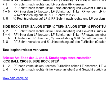
+ 1
RF Schritt nach rechts und LF vor dem RF kreuzen
2, 3
RF Schritt nach rechts (linke Ferse anheben) und Gewicht zurück a
4 + 5
RF hinter dem LF kreuzen, LF Schritt nach links, RF vor dem LF k
6
¼ Rechtsdrehung auf RF & LF Schritt zurück
7, 8
¼ Rechtsdrehung auf LF & RF Schritt nach rechts und LF vor dem
SIDE ROCK STEP, SAILOR STEP, ¼ TURN SAILOR STEP, ½ PIVOT T
1, 2
RF Schritt nach rechts (linke Ferse anheben) und Gewicht zurück a
3 + 4
RF hinter dem LF kreuzen, LF Schritt nach links (RF etwas anhebe
5 + 6
LF hinter dem RF kreuzen, ¼ Linksdrehung & RF Schritt nach rechts
7, 8
RF Schritt vorwärts und ½ Linksdrehung auf den Fußballen (Gewich
Tanz beginnt wieder von vorne
Brücke: Am Ende des 1. und 5. Durchgangs tanze zusätzlich
KICK BALL CROSS, SIDE ROCK STEP
1 + 2
RF nach vorne kicken, rechten Fußballen neben LF absetzen, LF 
3, 4
RF Schritt nach rechts (linke Ferse anheben) und Gewicht zurück a
-
www.bald-eagle.de