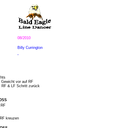
08/2010
Billy Currington
chts
d Gewicht vor auf RF
 RF & LF Schritt zurück
ROSS
f RF
 RF kreuzen
ROSS