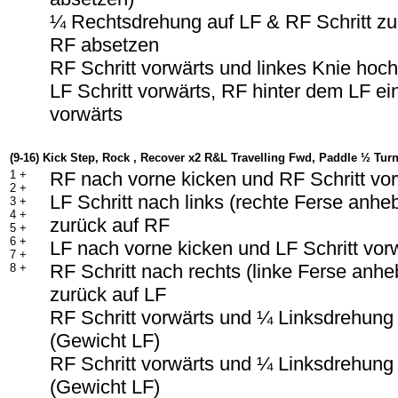
¼ Rechtsdrehung auf LF & RF Schritt z
RF absetzen
RF Schritt vorwärts und linkes Knie hoc
LF Schritt vorwärts, RF hinter dem LF ei
vorwärts
(9-16) Kick Step, Rock , Recover x2 R&L Travelling Fwd, Paddle ½ Turn 
1 +
RF nach vorne kicken und RF Schritt vo
2 +
LF Schritt nach links (rechte Ferse anh
3 +
4 +
zurück auf RF
5 +
6 +
LF nach vorne kicken und LF Schritt vor
7 +
RF Schritt nach rechts (linke Ferse anh
8 +
zurück auf LF
RF Schritt vorwärts und ¼ Linksdrehung
(Gewicht LF)
RF Schritt vorwärts und ¼ Linksdrehung
(Gewicht LF)