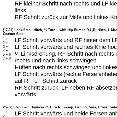
RF kleiner Schritt nach rechts und LF kle
links
RF Schritt zurück zur Mitte und linkes 
(17-24) Lock Step , Hitch, ¼ Turn L with Hip Bumps R,L,R, Hitch, L M
Coaster Step
1 +
LF Schritt vorwärts und RF hinter dem L
2 +
LF Schritt vorwärts und rechtes Knie h
3 +
4 +
¼ Linksdrehung, RF Schritt nach rechts
5 + 6
7 + 8
rechts und nach links schwingen
Hüften nach rechts schwingen und link
LF Schritt vorwärts (rechte Ferse anheb
auf RF, LF Schritt zurück
RF Schritt zurück, LF neben RF absetzen
vorwärts
25-32) Step Fwd, Bounces ½ Turn R, Sweep, Behind, Side, Cross, Side
1 +
LF Schritt vorwärts und beide Fersen an
2