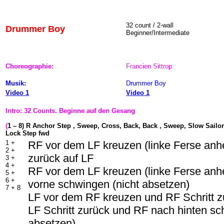
32 count / 2-wall
Drummer Boy
Beginner/Intermediate
Choreographie:
Francien Sittrop
Musik:
Drummer Boy
Video 1
Video 1
Intro: 32 Counts. Beginne auf den Gesang
(
1 – 8) R Anchor Step , Sweep, Cross, Back, Back , Sweep, Slow Sailor
Lock Step fwd
1 +
RF vor dem LF kreuzen (linke Ferse an
2 +
zurück auf LF
3 +
4 +
RF vor dem LF kreuzen (linke Ferse an
5 +
6 +
vorne schwingen (nicht absetzen)
7 + 8
LF vor dem RF kreuzen und RF Schritt z
LF Schritt zurück und RF nach hinten sc
absetzen)