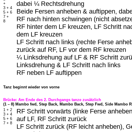
dabei ¼ Rechtsdrehung
+
3 + 4
Beide Fersen anheben & auftippen, dab
5 + 6
7 +
RF nach hinten schwingen (nicht absetz
8
RF hinter dem LF kreuzen, LF Schritt nac
dem LF kreuzen
LF Schritt nach links (rechte Ferse anhe
zurück auf RF, LF vor dem RF kreuzen
¼ Linksdrehung auf LF & RF Schritt zur
Linksdrehung & LF Schritt nach links
RF neben LF auftippen
Tanz beginnt wieder von vorne
Brücke: Am Ende des 2. Durchgangs tanze zusätzlich
(1 – 8) Mambo fwd, Step Back, Mambo Back, Step Fwd, Side Mambo 
1 + 2
RF Schritt vorwärts (linke Ferse anhebe
3 + 4
auf LF, RF Schritt zurück
5 + 6
7 + 8
LF Schritt zurück (RF leicht anheben), G