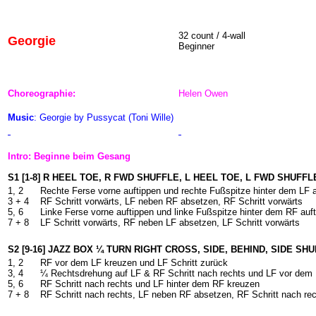
32 count / 4-wall
Georgie
Beginner
Choreographie:
Helen Owen
Music
: Georgie by Pussycat (Toni Wille)
Intro: Beginne beim Gesang
S1 [1-8] R HEEL TOE, R FWD SHUFFLE, L HEEL TOE, L FWD SHUFFL
1, 2
Rechte Ferse vorne auftippen und rechte Fußspitze hinter dem LF a
3 + 4
RF Schritt vorwärts, LF neben RF absetzen, RF Schritt vorwärts
5, 6
Linke Ferse vorne auftippen und linke Fußspitze hinter dem RF auf
7 + 8
LF Schritt vorwärts, RF neben LF absetzen, LF Schritt vorwärts
S2 [9-16] JAZZ BOX ¼ TURN RIGHT CROSS, SIDE, BEHIND, SIDE SH
1, 2
RF vor dem LF kreuzen und LF Schritt zurück
3, 4
¼ Rechtsdrehung auf LF & RF Schritt nach rechts und LF vor dem
5, 6
RF Schritt nach rechts und LF hinter dem RF kreuzen
7 + 8
RF Schritt nach rechts, LF neben RF absetzen, RF Schritt nach re