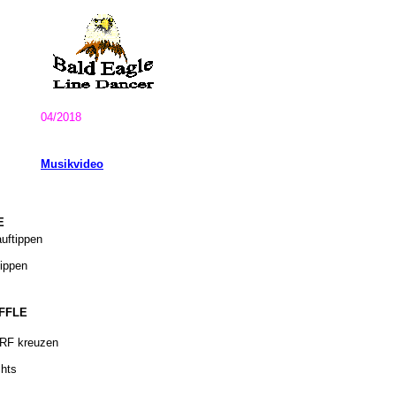
04/2018
Musikvideo
E
uftippen
tippen
UFFLE
 RF kreuzen
chts