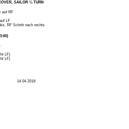
ECOVER, SAILOR ¼ TURN
k auf RF
auf LF
ks, RF Schritt nach rechts
3:00)
)
ht LF)
ht LF)
14.04.2018