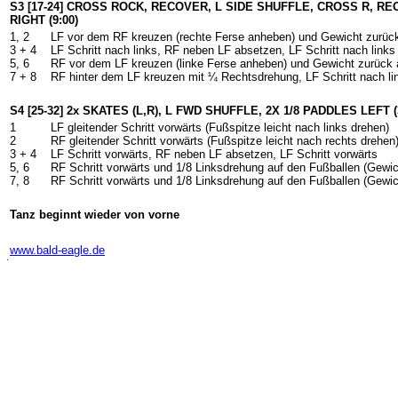
S3 [17-24] CROSS ROCK, RECOVER, L SIDE SHUFFLE, CROSS R, R
RIGHT (9:00)
1, 2
LF vor dem RF kreuzen (rechte Ferse anheben) und Gewicht zurüc
3 + 4
LF Schritt nach links, RF neben LF absetzen, LF Schritt nach links
5, 6
RF vor dem LF kreuzen (linke Ferse anheben) und Gewicht zurück 
7 + 8
RF hinter dem LF kreuzen mit ¼ Rechtsdrehung, LF Schritt nach lin
S4 [25-32] 2x SKATES (L,R), L FWD SHUFFLE, 2X 1/8 PADDLES LEFT (
1
LF gleitender Schritt vorwärts (Fußspitze leicht nach links drehen)
2
RF gleitender Schritt vorwärts (Fußspitze leicht nach rechts drehen
3 + 4
LF Schritt vorwärts, RF neben LF absetzen, LF Schritt vorwärts
5, 6
RF Schritt vorwärts und 1/8 Linksdrehung auf den Fußballen (Gewic
7, 8
RF Schritt vorwärts und 1/8 Linksdrehung auf den Fußballen (Gewic
Tanz beginnt wieder von vorne
-
www.bald-eagle.de