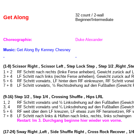
32 count / 2-wall
Get Along
Beginner/Intermediate
Choreographie:
Duke Alexander
Music:
Get Along By Kenney Chesney
(1-8) Scissor Right , Scissor Left , Step Lock Step , Step 1/2 ,Right ,St
1 + 2
RF Schritt nach rechts (linke Ferse anheben), Gewicht zurück auf
3 + 4
LF Schritt nach links (rechte Ferse anheben), Gewicht zurück auf
5 + 6
RF Schritt vorwärts, LF hinter dem RF einkreuzen, RF Schritt vorwä
7 + 8
LF Schritt vorwärts, ½ Rechtsdrehung auf den Fußballen (Gewicht R
(9-16) Step 1/2 , Step 1/4 , Crossing Shuffle , Hips LRL
1, 2
RF Schritt vorwärts und ½ Linksdrehung auf den Fußballen (Gewich
3, 4
RF Schritt vorwärts und ¼ Linksdrehung auf den Fußballen (Gewich
5 + 6
RF weit über dem LF kreuzen, LF etwas zum RF heransetzen, RF w
7 + 8
LF Schritt nach links & Hüften nach links, rechts, links schwingen
Restart: Im 3. Durchgang beginne hier wieder von vorne.
(17-24) Sway Right ,Left , Side Shuffle Right , Cross Rock Recover , 1/