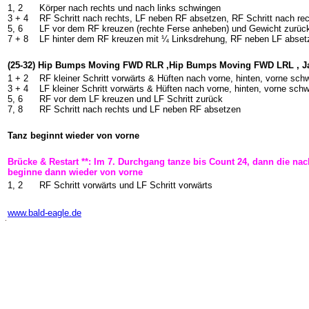
1, 2
Körper nach rechts und nach links schwingen
3 + 4
RF Schritt nach rechts, LF neben RF absetzen, RF Schritt nach re
5, 6
LF vor dem RF kreuzen (rechte Ferse anheben) und Gewicht zurüc
7 + 8
LF hinter dem RF kreuzen mit ¼ Linksdrehung, RF neben LF absetz
(25-32) Hip Bumps Moving FWD RLR ,Hip Bumps Moving FWD LRL , J
1 + 2
RF kleiner Schritt vorwärts & Hüften nach vorne, hinten, vorne sch
3 + 4
LF kleiner Schritt vorwärts & Hüften nach vorne, hinten, vorne sch
5, 6
RF vor dem LF kreuzen und LF Schritt zurück
7, 8
RF Schritt nach rechts und LF neben RF absetzen
Tanz beginnt wieder von vorne
Brücke & Restart **: Im 7. Durchgang tanze bis Count 24, dann die n
beginne dann wieder von vorne
1, 2
RF Schritt vorwärts und LF Schritt vorwärts
-
www.bald-eagle.de