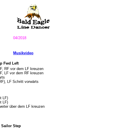
04/2018
Musikvideo
ep Fwd Left
 LF, RF vor dem LF kreuzen
 RF, LF vor dem RF kreuzen
rts
F), LF Schritt vorwärts
t LF)
t LF)
eiter über dem LF kreuzen
4 Sailor Step