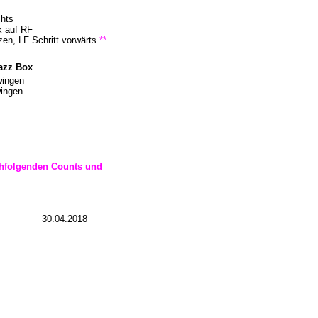
chts
k auf RF
en, LF Schritt vorwärts
**
azz Box
wingen
wingen
achfolgenden Counts und
30.04.2018