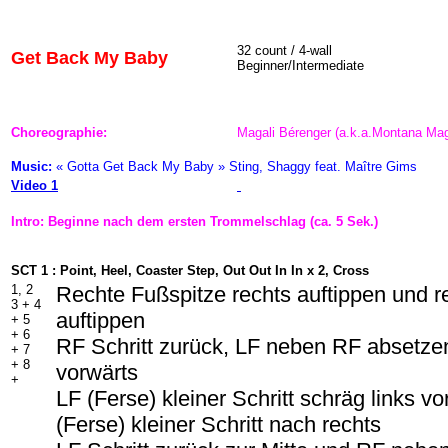
32 count / 4-wall
Get Back My Baby
Beginner/Intermediate
Choreographie:
Magali Bérenger (a.k.a.Montana Ma
Music:
« Gotta Get Back My Baby » Sting, Shaggy feat. Maître Gims
Video 1
Intro: Beginne nach dem ersten Trommelschlag (ca. 5 Sek.)
SCT 1 : Point, Heel, Coaster Step, Out Out In In x 2, Cross
1, 2
Rechte Fußspitze rechts auftippen und r
3 + 4
auftippen
+ 5
+ 6
RF Schritt zurück, LF neben RF absetzen
+ 7
+ 8
vorwärts
+
LF (Ferse) kleiner Schritt schräg links v
(Ferse) kleiner Schritt nach rechts