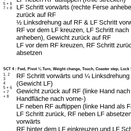
5 + 6
LF Schritt vorwärts (rechte Ferse anheb
7 + 8
zurück auf RF
½ Linksdrehung auf RF & LF Schritt vor
RF vor dem LF kreuzen, LF Schritt nach 
anheben), Gewicht zurück auf RF
LF vor dem RF kreuzen, RF Schritt zurü
absetzen
SCT 4 : Fwd, Pivot ¼ Turn, Weight change, Touch, Coaster step, Lock
1, 2
RF Schritt vorwärts und ¼ Linksdrehung
3
(Gewicht LF)
4
5 + 6
Gewicht zurück auf RF (linke Hand nach
+ 7
+ 8
Handfläche nach vorne-)
LF neben RF auftippen (linke Hand als F
LF Schritt zurück, RF neben LF absetzen
vorwärts
RF hinter dem LF einkreuzen und LF Sch