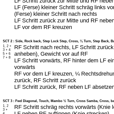
LF Schritt zurück zur Mitte und RF neb
LF (Ferse) kleiner Schritt schräg links v
(Ferse) kleiner Schritt nach rechts
LF Schritt zurück zur Mitte und RF neb
LF vor dem RF kreuzen
SCT 2 : Side, Rock back, Step Lock Step, Cross, ¼ Turn, Step Back, 
1, 2 +
RF Schritt nach rechts, LF Schritt zurück
3 + 4
anheben), Gewicht vor auf RF
5 + 6
7 + 8
LF Schritt vorwärts, RF hinter dem LF ei
vorwärts
RF vor dem LF kreuzen, ¼ Rechtsdrehun
zurück, RF Schritt zurück
LF Schritt zurück, RF neben LF absetzen
SCT 3 : Fwd Diagonal, Touch, Mambo ½ Turn, Cross Samba, Cross, ba
1, 2
RF Schritt schräg rechts vorwärts (Knie 
3 +
LF neben RF auftippen (Knie strecken)
4