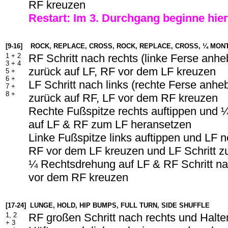
RF kreuzen
Restart: Im 3. Durchgang beginne hier
[9-16]
ROCK, REPLACE, CROSS, ROCK, REPLACE, CROSS, ¼ MONT
1 + 2
RF Schritt nach rechts (linke Ferse anh
3 + 4
zurück auf LF, RF vor dem LF kreuzen
5 +
6 +
LF Schritt nach links (rechte Ferse anhe
7 +
8 +
zurück auf RF, LF vor dem RF kreuzen
Rechte Fußspitze rechts auftippen und
auf LF & RF zum LF heransetzen
Linke Fußspitze links auftippen und LF
RF vor dem LF kreuzen und LF Schritt z
¼ Rechtsdrehung auf LF & RF Schritt na
vor dem RF kreuzen
[17-24]
LUNGE, HOLD, HIP BUMPS, FULL TURN, SIDE SHUFFLE
1, 2
RF großen Schritt nach rechts und Halte
+ 3