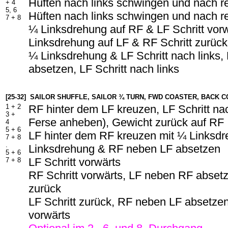
Hüften nach links schwingen und nach r
+ 4
5, 6
Hüften nach links schwingen und nach r
7 + 8
¼ Linksdrehung auf RF & LF Schritt vor
Linksdrehung auf LF & RF Schritt zurück
¼ Linksdrehung & LF Schritt nach links
absetzen, LF Schritt nach links
[25-32]
SAILOR SHUFFLE, SAILOR ¾ TURN, FWD COASTER, BACK 
1 + 2
RF hinter dem LF kreuzen, LF Schritt nac
3 +
Ferse anheben), Gewicht zurück auf RF
4
5 + 6
LF hinter dem RF kreuzen mit ¼ Linksd
7 + 8
.
Linksdrehung & RF neben LF absetzen
5 + 6
LF Schritt vorwärts
7 + 8
RF Schritt vorwärts, LF neben RF absetz
zurück
LF Schritt zurück, RF neben LF absetzen
vorwärts