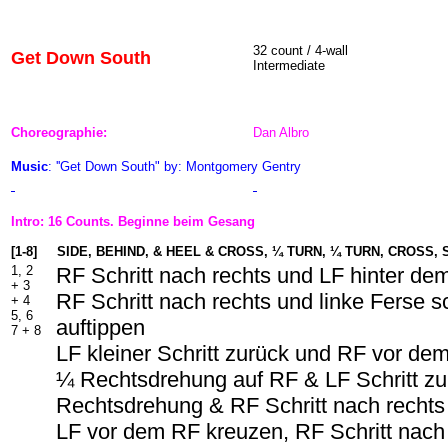
32 count / 4-wall
Get Down South
Intermediate
Choreographie:
Dan Albro
Music
: ''Get Down South" by: Montgomery Gentry
Intro: 16 Counts. Beginne beim Gesang
[1-8]
SIDE, BEHIND, & HEEL & CROSS, ¼ TURN, ¼ TURN, CROSS, 
1, 2
RF Schritt nach rechts und LF hinter d
+ 3
RF Schritt nach rechts und linke Ferse s
+ 4
5, 6
auftippen
7 + 8
LF kleiner Schritt zurück und RF vor de
¼ Rechtsdrehung auf RF & LF Schritt z
Rechtsdrehung & RF Schritt nach rechts
LF vor dem RF kreuzen, RF Schritt nach