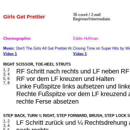
36 count / 2-wall
Girls Get Prettier
Beginner/Intermediate
Choreographie:
Eddie Huffman
Music
: Don't The Girls All Get Prettier At Closing Time on Super Hits by M
Video 1
Video 1
RIGHT SCISSOR, TOE-HEEL STRUTS
1, 2
RF Schritt nach rechts und LF neben RF
3, 4
RF vor dem LF kreuzen und Halten
5, 6
7, 8
Linke Fußspitze links aufsetzen und lin
Rechte Fußspitze vor dem LF kreuzend 
rechte Ferse absetzen
STEP BACK, TURN ½ RIGHT, STEP FORWARD, BRUSH, STEP LOCK 
1, 2
LF Schritt zurück und ¼ Rechtsdrehung 
3, 4
5, 6