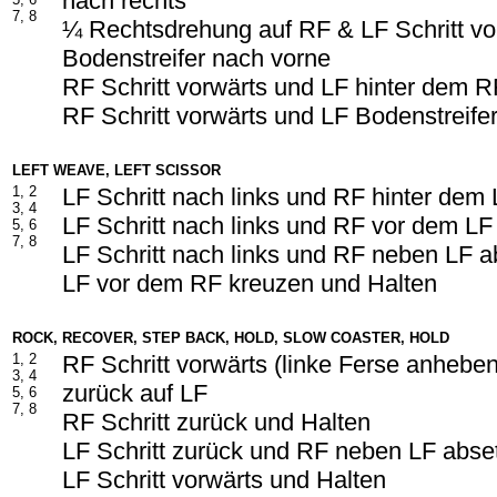
nach rechts
7, 8
¼ Rechtsdrehung auf RF & LF Schritt v
Bodenstreifer nach vorne
RF Schritt vorwärts und LF hinter dem 
RF Schritt vorwärts und LF Bodenstreife
LEFT WEAVE, LEFT SCISSOR
1, 2
LF Schritt nach links und RF hinter dem
3, 4
LF Schritt nach links und RF vor dem LF
5, 6
7, 8
LF Schritt nach links und RF neben LF 
LF vor dem RF kreuzen und Halten
ROCK, RECOVER, STEP BACK, HOLD, SLOW COASTER, HOLD
1, 2
RF Schritt vorwärts (linke Ferse anhebe
3, 4
zurück auf LF
5, 6
7, 8
RF Schritt zurück und Halten
LF Schritt zurück und RF neben LF abse
LF Schritt vorwärts und Halten