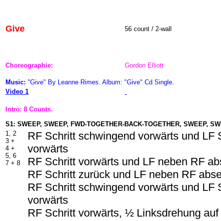
Give
56 count / 2-wall
Choreographie:
Gordon Elliott
Music:
"Give" By Leanne Rimes. Album: "Give" Cd Single.
Video 1
Intro: 8 Counts.
S1: SWEEP, SWEEP, FWD-TOGETHER-BACK-TOGETHER, SWEEP, SW
1, 2
RF Schritt schwingend vorwärts und LF 
3 +
vorwärts
4 +
5, 6
RF Schritt vorwärts und LF neben RF ab
7 + 8
RF Schritt zurück und LF neben RF abs
RF Schritt schwingend vorwärts und LF 
vorwärts
RF Schritt vorwärts, ½ Linksdrehung auf