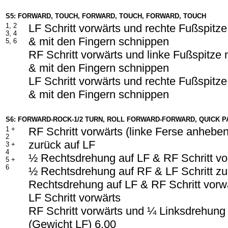
S5: FORWARD, TOUCH, FORWARD, TOUCH, FORWARD, TOUCH
1, 2
LF Schritt vorwärts und rechte Fußspitz
3, 4
& mit den Fingern schnippen
5, 6
RF Schritt vorwärts und linke Fußspitze
& mit den Fingern schnippen
LF Schritt vorwärts und rechte Fußspitz
& mit den Fingern schnippen
S6: FORWARD-ROCK-1/2 TURN, ROLL FORWARD-FORWARD, QUICK 
1 +
RF Schritt vorwärts (linke Ferse anhebe
2
zurück auf LF
3 +
4
½ Rechtsdrehung auf LF & RF Schritt vo
5 +
6
½ Rechtsdrehung auf RF & LF Schritt z
Rechtsdrehung auf LF & RF Schritt vorw
LF Schritt vorwärts
RF Schritt vorwärts und ¼ Linksdrehung
(Gewicht LF) 6.00