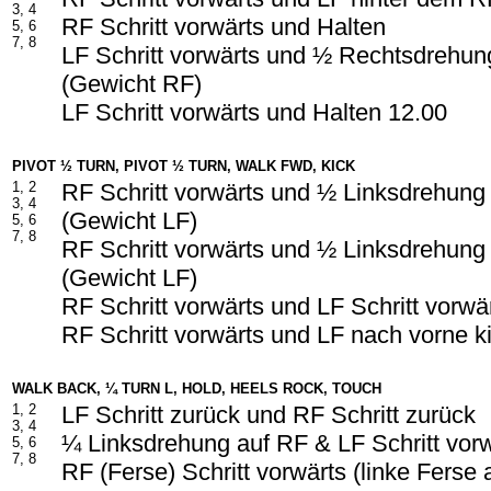
3, 4
RF Schritt vorwärts und Halten
5, 6
7, 8
LF Schritt vorwärts und ½ Rechtsdrehun
(Gewicht RF)
LF Schritt vorwärts und Halten 12.00
PIVOT ½ TURN, PIVOT ½ TURN, WALK FWD, KICK
1, 2
RF Schritt vorwärts und ½ Linksdrehung
3, 4
(Gewicht LF)
5, 6
7, 8
RF Schritt vorwärts und ½ Linksdrehung
(Gewicht LF)
RF Schritt vorwärts und LF Schritt vorwä
RF Schritt vorwärts und LF nach vorne k
WALK BACK, ¼ TURN L, HOLD, HEELS ROCK, TOUCH
1, 2
LF Schritt zurück und RF Schritt zurück
3, 4
¼ Linksdrehung auf RF & LF Schritt vor
5, 6
7, 8
RF (Ferse) Schritt vorwärts (linke Ferse