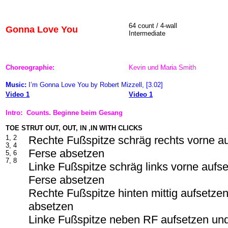
64 count / 4-wall
Gonna Love You
Intermediate
Choreographie:
Kevin und Maria Smith
Music:
I’m Gonna Love You by Robert Mizzell, [3.02]
Video 1
Video 1
Intro: Counts. Beginne beim Gesang
TOE STRUT OUT, OUT, IN ,IN WITH CLICKS
1, 2
Rechte Fußspitze schräg rechts vorne a
3, 4
Ferse absetzen
5, 6
7, 8
Linke Fußspitze schräg links vorne aufse
Ferse absetzen
Rechte Fußspitze hinten mittig aufsetze
absetzen
Linke Fußspitze neben RF aufsetzen und