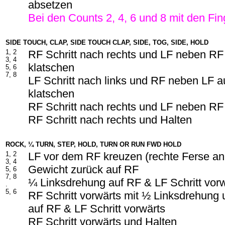
absetzen
Bei den Counts 2, 4, 6 und 8 mit den Fi
SIDE TOUCH, CLAP, SIDE TOUCH CLAP, SIDE, TOG, SIDE, HOLD
1, 2
RF Schritt nach rechts und LF neben RF
3, 4
klatschen
5, 6
7, 8
LF Schritt nach links und RF neben LF a
klatschen
RF Schritt nach rechts und LF neben RF
RF Schritt nach rechts und Halten
ROCK, ¼ TURN, STEP, HOLD, TURN OR RUN FWD HOLD
1, 2
LF vor dem RF kreuzen (rechte Ferse a
3, 4
Gewicht zurück auf RF
5, 6
7, 8
¼ Linksdrehung auf RF & LF Schritt vor
.
5, 6
RF Schritt vorwärts mit ½ Linksdrehung
auf RF & LF Schritt vorwärts
RF Schritt vorwärts und Halten