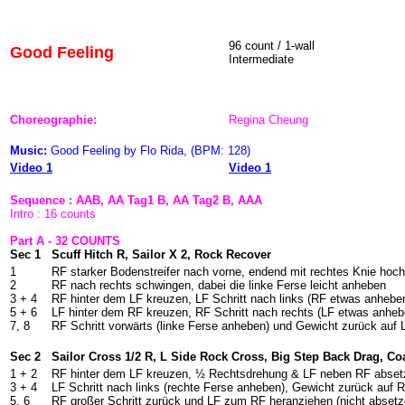
96 count / 1-wall
Good Feeling
Intermediate
Choreographie:
Regina Cheung
Music:
Good Feeling by Flo Rida, (BPM: 128)
Video 1
Video 1
Sequence : AAB, AA Tag1 B, AA Tag2 B, AAA
Intro : 16 counts
Part A - 32 COUNTS
Sec 1
Scuff Hitch R, Sailor X 2, Rock Recover
1
RF starker Bodenstreifer nach vorne, endend mit rechtes Knie hoc
2
RF nach rechts schwingen, dabei die linke Ferse leicht anheben
3 + 4
RF hinter dem LF kreuzen, LF Schritt nach links (RF etwas anhebe
5 + 6
LF hinter dem RF kreuzen, RF Schritt nach rechts (LF etwas anheb
7, 8
RF Schritt vorwärts (linke Ferse anheben) und Gewicht zurück auf 
Sec 2
Sailor Cross 1/2 R, L Side Rock Cross, Big Step Back Drag, Co
1 + 2
RF hinter dem LF kreuzen, ½ Rechtsdrehung & LF neben RF abset
3 + 4
LF Schritt nach links (rechte Ferse anheben), Gewicht zurück auf
5, 6
RF großer Schritt zurück und LF zum RF heranziehen (nicht absetz