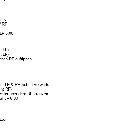
chts
f RF
 LF 6:00
t LF)
t LF)
eben RF auftippen
uf LF & RF Schritt vorwärts
cht RF)
eiter über dem RF kreuzen
uf LF 6:00
tzen