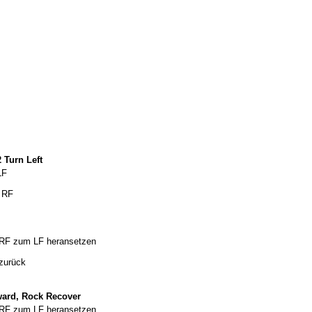
 Turn Left
LF
f RF
 RF zum LF heransetzen
zurück
rward, Rock Recover
 RF zum LF heransetzen