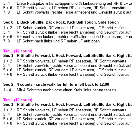
3, 4
Linke Fußspitze links auftippen und ¼ Linksdrehung auf RF & LF 
5 + 6
RF Schritt vorwärts, LF neben RF absetzen, RF Schritt vorwärts
7, 8
LF Schritt vorwärts (rechte Ferse anheben) und Gewicht zurück au
Sec 8
L Back Shuffle, Back Rock, Kick Ball Touch, Side Touch
1 + 2
LF Schritt zurück, RF vor dem LF einkreuzen, LF Schritt zurück
3, 4
RF Schritt zurück (linke Ferse leicht anheben) und Gewicht vor auf
5 + 6
RF nach vorne kicken, rechten Fußballen neben LF absetzen, LF n
7, 8
LF Schritt nach links und RF neben LF auftippen
Tag 1 (12 count)
Sec 1
R Shuffle Forward, L Rock Forward, Left Shuffle Bank, Right B
1 + 2
RF Schritt vorwärts, LF neben RF absetzen, RF Schritt vorwärts
3, 4
LF Schritt vorwärts (rechte Ferse anheben) und Gewicht zurück au
5 + 6
LF Schritt zurück, RF vor dem LF einkreuzen, LF Schritt zurück
7 + 8
RF Schritt zurück (linke Ferse leicht anheben) und Gewicht vor auf
Sec 2
4 counts - circle walk for full turn left back to 12:00
1 - 4
Mit 4 Schritten nach vorne einen Kreis links herum tanzen
Tag 1 (12 count)
Sec 1
R Shuffle Forward, L Rock Forward, Left Shuffle Bank, Right B
1 + 2
RF Schritt vorwärts, LF neben RF absetzen, RF Schritt vorwärts
3, 4
LF Schritt vorwärts (rechte Ferse anheben) und Gewicht zurück au
5 + 6
LF Schritt zurück, RF vor dem LF einkreuzen, LF Schritt zurück
7 + 8
RF Schritt zurück (linke Ferse leicht anheben) und Gewicht vor auf