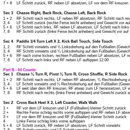
7 + 8
LF Schritt zurück, RF neben LF absetzen, LF vor dem RF kreuzen
Sec 3
Chasse Right, Back Rock, Chasse Left, Back Rock
1 + 2
RF Schritt nach rechts, LF neben RF absetzen, RF Schritt nach re
3, 4
LF Schritt zurück (rechte Ferse leicht anheben) und Gewicht vor au
5 + 6
LF Schritt nach links, RF neben LF absetzen, LF Schritt nach links
7, 8
RF Schritt zurück (linke Ferse leicht anheben) und Gewicht vor auf
Sec 4
Paddle 1/4 Turn Left X 2, Kick Ball Touch, Side Touch
1, 2
RF Schritt vorwärts und ¼ Linksdrehung auf den Fußballen (Gewich
3, 4
RF Schritt vorwärts und ¼ Linksdrehung auf den Fußballen (Gewich
5 + 6
RF nach vorne kicken, rechten Fußballen neben LF absetzen, LF n
7, 8
LF Schritt nach links und RF neben LF auftippen 12:00
Part B - 64 Counts
Sec 1
Chasse ¼ Turn R, Pivot ¼ Turn R, Cross Shuffle, R Side Rock
1 + 2
RF Schritt nach rechts, LF neben RF absetzen, ¼ Rechtsdrehung a
3, 4
LF Schritt vorwärts und ¼ Rechtsdrehung auf den Fußballen (Gewi
5 + 6
LF weit über dem RF kreuzen, RF etwas zum LF heransetzen, LF w
7, 8
RF Schritt nach rechts (linke Ferse anheben) und Gewicht zurück a
Sec 2
Cross Back Heel X 2, Left Coaster, Walk Walk
1 +
RF vor dem LF kreuzen und LF (Fußballen) kleiner Schritt zurück
2 +
Rechte Ferse schräg rechts vorne auftippen und RF neben LF abse
3 +
LF vor dem RF kreuzen und RF (Fußballen) kleiner Schritt zurück
4
Linke Ferse schräg links vorne auftippen
5 + 6
LF Schritt zurück, RF neben LF absetzen, LF Schritt vorwärts
7, 8
RF Schritt vorwärts und LF Schritt vorwärts