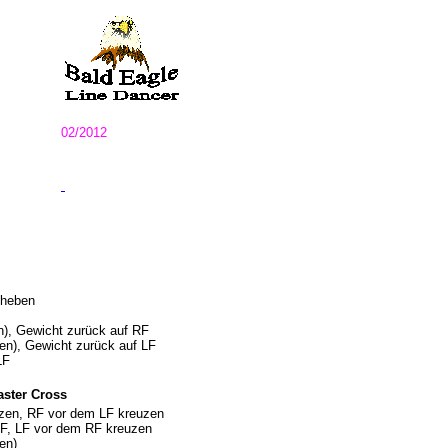
02/2012
hheben
n), Gewicht zurück auf RF
en), Gewicht zurück auf LF
LF
aster Cross
zen, RF vor dem LF kreuzen
 RF, LF vor dem RF kreuzen
en)