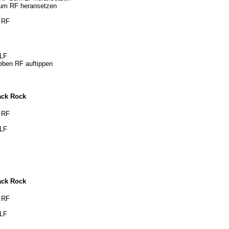
zum RF heransetzen
f RF
 LF
eben RF auftippen
ack Rock
f RF
 LF
ack Rock
f RF
 LF