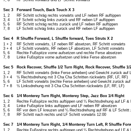
Sec 3
Forward Touch, Back Touch X 3
1, 2
RF Schritt schräg rechts vorwärts und LF neben RF auftippen
3, 4
LF Schritt schräg links zurück und RF neben LF auftippen
5, 6
RF Schritt schräg rechts zurück und LF neben RF auftippen
7, 8
LF Schritt schräg links zurück und RF neben LF auftippen
Sec 4
R Shuffle Forward, L Shuffle forward, Toes Struts X 2
1 + 2
RF Schritt vorwärts, LF neben RF absetzen, RF Schritt vorwärts
3 + 4
LF Schritt vorwärts, RF neben LF absetzen, LF Schritt vorwärts
5, 6
Rechte Fußspitze vorne aufsetzen und rechte Ferse absetzen
7, 8
Linke Fußspitze vorne aufsetzen und linke Ferse absetzen
Sec 5
Rock Recover, Shuffle 1/2 Turn Right, Rock Recover, Shuffle 1/2
1, 2
RF Schritt vorwärts (linke Ferse anheben) und Gewicht zurück auf 
3 + 4
½ Rechtsdrehung mit 3 Cha Cha Schritten rückwärts (RF, LF, RF)
5, 6
LF Schritt vorwärts (rechte Ferse anheben) und Gewicht zurück au
7 + 8
½ Linksdrehung mit 3 Cha Cha Schritten rückwärts (LF, RF, LF)
Sec 6
1/4 Monterey Turn Right, Monterey Step, Jazz Box 1/4 Right
1, 2
Rechte Fußspitze rechts auftippen und ¼ Rechtsdrehung auf LF &
3, 4
Linke Fußspitze links auftippen und LF neben RF absetzen
5, 6
RF vor dem LF kreuzen und ¼ Rechtsdrehung auf RF & LF Schritt 
7, 8
RF Schritt nach rechts und LF Schritt vorwärts 12:00
Sec 7
1/4 Monterey Turn Right, 1/4 Monterey Turn Left, R Shuffle Fo
1, 2
Rechte Fußspitze rechts auftippen und ¼ Rechtsdrehung auf LF &