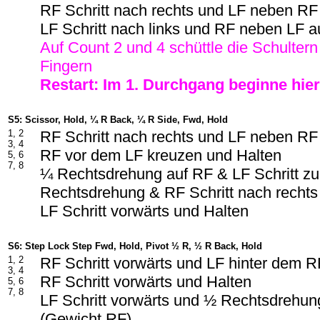
RF Schritt nach rechts und LF neben RF
LF Schritt nach links und RF neben LF a
Auf Count 2 und 4 schüttle die Schulter
Fingern
Restart: Im 1. Durchgang beginne hie
S5: Scissor, Hold, ¼ R Back, ¼ R Side, Fwd, Hold
1, 2
RF Schritt nach rechts und LF neben RF
3, 4
RF vor dem LF kreuzen und Halten
5, 6
7, 8
¼ Rechtsdrehung auf RF & LF Schritt z
Rechtsdrehung & RF Schritt nach rechts
LF Schritt vorwärts und Halten
S6: Step Lock Step Fwd, Hold, Pivot ½ R, ½ R Back, Hold
1, 2
RF Schritt vorwärts und LF hinter dem 
3, 4
RF Schritt vorwärts und Halten
5, 6
7, 8
LF Schritt vorwärts und ½ Rechtsdrehun
(Gewicht RF)