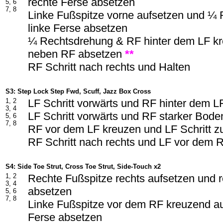
rechte Ferse absetzen
5, 6
7, 8
Linke Fußspitze vorne aufsetzen und ¼
linke Ferse absetzen
¼ Rechtsdrehung & RF hinter dem LF k
neben RF absetzen
**
RF Schritt nach rechts und Halten
S3: Step Lock Step Fwd, Scuff, Jazz Box Cross
1, 2
LF Schritt vorwärts und RF hinter dem L
3, 4
LF Schritt vorwärts und RF starker Boden
5, 6
7, 8
RF vor dem LF kreuzen und LF Schritt z
RF Schritt nach rechts und LF vor dem 
S4: Side Toe Strut, Cross Toe Strut, Side-Touch x2
1, 2
Rechte Fußspitze rechts aufsetzen und 
3, 4
absetzen
5, 6
7, 8
Linke Fußspitze vor dem RF kreuzend au
Ferse absetzen