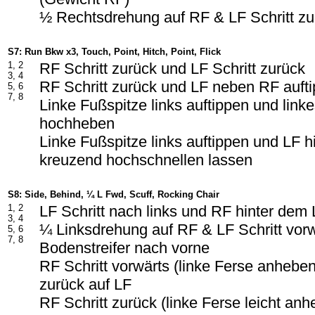
½ Rechtsdrehung auf RF & LF Schritt zu
S7: Run Bkw x3, Touch, Point, Hitch, Point, Flick
1, 2
RF Schritt zurück und LF Schritt zurück
3, 4
RF Schritt zurück und LF neben RF auft
5, 6
7, 8
Linke Fußspitze links auftippen und lin
hochheben
Linke Fußspitze links auftippen und LF 
kreuzend hochschnellen lassen
S8: Side, Behind, ¼ L Fwd, Scuff, Rocking Chair
1, 2
LF Schritt nach links und RF hinter dem
3, 4
¼ Linksdrehung auf RF & LF Schritt vorw
5, 6
7, 8
Bodenstreifer nach vorne
RF Schritt vorwärts (linke Ferse anhebe
zurück auf LF
RF Schritt zurück (linke Ferse leicht an