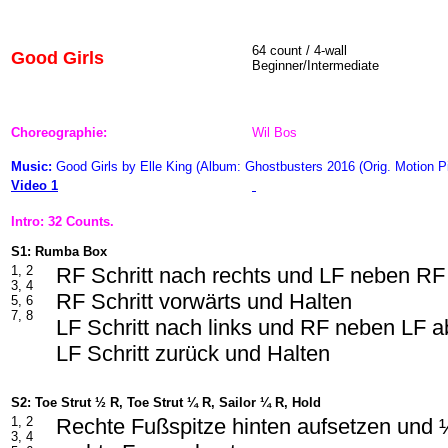
64 count / 4-wall
Good Girls
Beginner/Intermediate
Choreographie:
Wil Bos
Music:
Good Girls by Elle King (Album: Ghostbusters 2016 (Orig. Motion 
Video 1
Intro: 32 Counts.
S1: Rumba Box
1, 2
RF Schritt nach rechts und LF neben RF
3, 4
RF Schritt vorwärts und Halten
5, 6
7, 8
LF Schritt nach links und RF neben LF 
LF Schritt zurück und Halten
S2: Toe Strut ½ R, Toe Strut ¼ R, Sailor ¼ R, Hold
1, 2
Rechte Fußspitze hinten aufsetzen und
3, 4