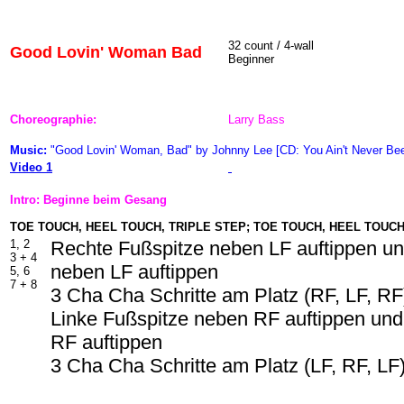
32 count / 4-wall
Good Lovin' Woman Bad
Beginner
Choreographie:
Larry Bass
Music:
"Good Lovin' Woman, Bad" by Johnny Lee [CD: You Ain't Never Be
Video 1
Intro: Beginne beim Gesang
TOE TOUCH, HEEL TOUCH, TRIPLE STEP; TOE TOUCH, HEEL TOUCH
1, 2
Rechte Fußspitze neben LF auftippen un
3 + 4
neben LF auftippen
5, 6
7 + 8
3 Cha Cha Schritte am Platz (RF, LF, RF
Linke Fußspitze neben RF auftippen und
RF auftippen
3 Cha Cha Schritte am Platz (LF, RF, LF