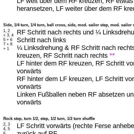
LF weit über dem RF kreuzen, RF etwa
heransetzen, LF weiter über dem RF kr
Side, 1/4 turn, 1/4 turn, ball cross, side, mod. sailor step, mod. sailor 
1, 2
RF Schritt nach rechts und ¼ Linksdreh
+ 3, 4
Schritt nach links
5 + 6
7 + 8
¼ Linksdrehung & RF Schritt nach recht
+ 1
kreuzen, RF Schritt nach rechts
**
LF hinter dem RF kreuzen, RF Schritt vor
vorwärts
RF hinter dem LF kreuzen, LF Schritt vor
vorwärts
Linken Fußballen neben RF absetzen un
vorwärts
Rock step, turn 1/2, step, 1/2 turn, 1/2 turn shuffle
2, 3
LF Schritt vorwärts (rechte Ferse anheb
4, 5
zurück auf RF
6