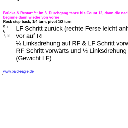
Brücke & Restart **: Im 3. Durchgang tanze bis Count 12, dann die n
beginne dann wieder von vorne
Rock step back, 1/4 turn, pivot 1/2 turn
5 +
LF Schritt zurück (rechte Ferse leicht a
6
vor auf RF
7, 8
¼ Linksdrehung auf RF & LF Schritt vor
RF Schritt vorwärts und ½ Linksdrehung
(Gewicht LF)
-
www.bald-eagle.de