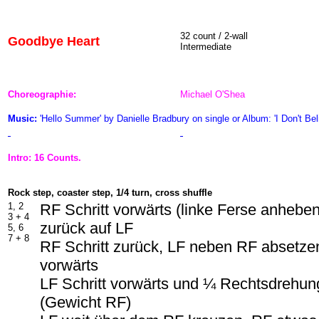
32 count / 2-wall
Goodbye Heart
Intermediate
Choreographie:
Michael O'Shea
Music:
'Hello Summer' by Danielle Bradbury on single or Album: 'I Don't Be
Intro: 16 Counts.
Rock step, coaster step, 1/4 turn, cross shuffle
1, 2
RF Schritt vorwärts (linke Ferse anhebe
3 + 4
zurück auf LF
5, 6
7 + 8
RF Schritt zurück, LF neben RF absetzen
vorwärts
LF Schritt vorwärts und ¼ Rechtsdrehun
(Gewicht RF)