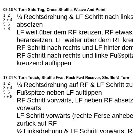
09-16 ¼ Turn Side-Tog, Cross Shuffle, Weave And Point
1, 2
¼ Rechtsdrehung & LF Schritt nach lin
3 + 4
absetzen
5, 6
7, 8
LF weit über dem RF kreuzen, RF etwa
heransetzen, LF weiter über dem RF kr
RF Schritt nach rechts und LF hinter d
RF Schritt nach rechts und linke Fußspi
kreuzend auftippen
17-24 ¼ Turn-Touch, Shuffle Fwd, Rock Fwd-Recover, Shuffle ½ Turn
1, 2
¼ Rechtsdrehung auf RF & LF Schritt zu
3 + 4
Fußspitze neben LF auftippen
5, 6
7 + 8
RF Schritt vorwärts, LF neben RF absetz
vorwärts
LF Schritt vorwärts (rechte Ferse anheb
zurück auf RF
½ Linksdrehung & LF Schritt vorwärts, 