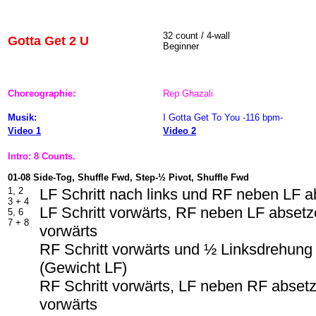
32 count / 4-wall
Gotta Get 2 U
Beginner
Choreographie:
Rep Ghazali
Musik:
I Gotta Get To You -116 bpm-
Video 1
Video 2
Intro: 8 Counts.
01-08 Side-Tog, Shuffle Fwd, Step-½ Pivot, Shuffle Fwd
1, 2
LF Schritt nach links und RF neben LF 
3 + 4
LF Schritt vorwärts, RF neben LF absetze
5, 6
7 + 8
vorwärts
RF Schritt vorwärts und ½ Linksdrehung
(Gewicht LF)
RF Schritt vorwärts, LF neben RF absetz
vorwärts