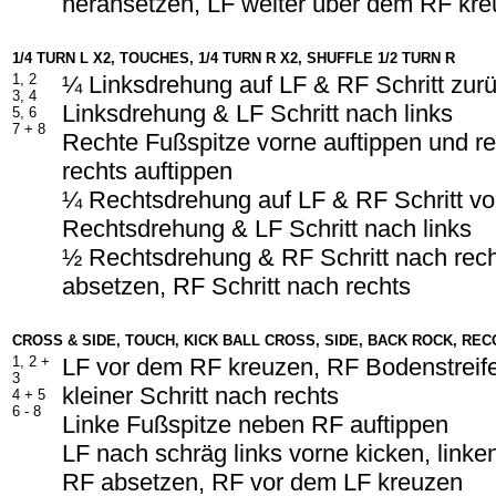
heransetzen, LF weiter über dem RF kr
1/4 TURN L X2, TOUCHES, 1/4 TURN R X2, SHUFFLE 1/2 TURN R
1, 2
¼ Linksdrehung auf LF & RF Schritt zur
3, 4
Linksdrehung & LF Schritt nach links
5, 6
7 + 8
Rechte Fußspitze vorne auftippen und r
rechts auftippen
¼ Rechtsdrehung auf LF & RF Schritt v
Rechtsdrehung & LF Schritt nach links
½ Rechtsdrehung & RF Schritt nach rec
absetzen, RF Schritt nach rechts
CROSS & SIDE, TOUCH, KICK BALL CROSS, SIDE, BACK ROCK, RE
1, 2 +
LF vor dem RF kreuzen, RF Bodenstreife
3
kleiner Schritt nach rechts
4 + 5
6 - 8
Linke Fußspitze neben RF auftippen
LF nach schräg links vorne kicken, link
RF absetzen, RF vor dem LF kreuzen