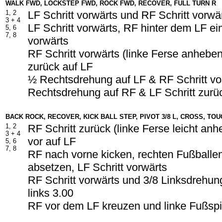
WALK FWD, LOCKSTEP FWD, ROCK FWD, RECOVER, FULL TURN R
1, 2
LF Schritt vorwärts und RF Schritt vorwä
3 + 4
LF Schritt vorwärts, RF hinter dem LF ei
5, 6
7, 8
vorwärts
RF Schritt vorwärts (linke Ferse anhebe
zurück auf LF
½ Rechtsdrehung auf LF & RF Schritt v
Rechtsdrehung auf RF & LF Schritt zurü
BACK ROCK, RECOVER, KICK BALL STEP, PIVOT 3/8 L, CROSS, TO
1, 2
RF Schritt zurück (linke Ferse leicht an
3 + 4
vor auf LF
5, 6
7, 8
RF nach vorne kicken, rechten Fußballe
absetzen, LF Schritt vorwärts
RF Schritt vorwärts und 3/8 Linksdrehun
links 3.00
RF vor dem LF kreuzen und linke Fußspit