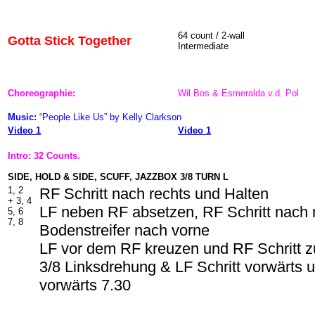
64 count / 2-wall
Gotta Stick Together
Intermediate
Choreographie:
Wil Bos & Esmeralda v.d. Pol
Music:
“People Like Us” by Kelly Clarkson
Video 1
Video 1
Intro: 32 Counts.
SIDE, HOLD & SIDE, SCUFF, JAZZBOX 3/8 TURN L
1, 2
RF Schritt nach rechts und Halten
+ 3, 4
LF neben RF absetzen, RF Schritt nach r
5, 6
7, 8
Bodenstreifer nach vorne
LF vor dem RF kreuzen und RF Schritt z
3/8 Linksdrehung & LF Schritt vorwärts u
vorwärts 7.30