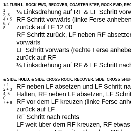
1/4 TURN L, ROCK FWD, RECOVER, COASTER STEP, ROCK FWD, REC
1
¼ Linksdrehung auf RF & LF Schritt vor
2, 3
RF Schritt vorwärts (linke Ferse anhebe
4 + 5
6, 7
zurück auf LF 12.00
8
RF Schritt zurück, LF neben RF absetzen
vorwärts
LF Schritt vorwärts (rechte Ferse anheb
zurück auf RF
¼ Linksdrehung auf RF & LF Schritt nach
& SIDE, HOLD, & SIDE, CROSS ROCK, RECOVER, SIDE, CROSS SHU
+ 1
RF neben LF absetzen und LF Schritt na
2 + 3
Halten, RF neben LF absetzen, LF Schrit
4, 5
6
RF vor dem LF kreuzen (linke Ferse an
7 + 8
zurück auf LF
RF Schritt nach rechts
LF weit über dem RF kreuzen, RF etwa