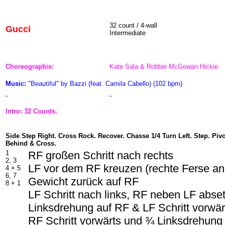
32 count / 4-wall
Gucci
Intermediate
Choreographie:
Kate Sala & Robbie McGowan Hickie
Music:
"Beautiful" by Bazzi (feat. Camila Cabello) (102 bpm)
Intro: 32 Counts.
Side Step Right. Cross Rock. Recover. Chasse 1/4 Turn Left. Step. Pivo
Behind & Cross.
1
RF großen Schritt nach rechts
2, 3
LF vor dem RF kreuzen (rechte Ferse a
4 + 5
6, 7
Gewicht zurück auf RF
8 + 1
LF Schritt nach links, RF neben LF abse
Linksdrehung auf RF & LF Schritt vorwä
RF Schritt vorwärts und ¾ Linksdrehung