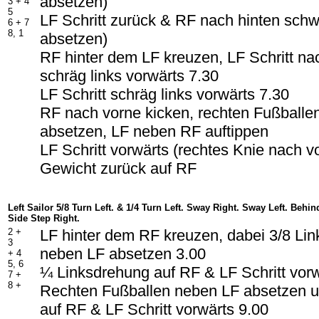
absetzen)
3 + 4
5
LF Schritt zurück & RF nach hinten schw
6 + 7
8, 1
absetzen)
RF hinter dem LF kreuzen, LF Schritt nac
schräg links vorwärts 7.30
LF Schritt schräg links vorwärts 7.30
RF nach vorne kicken, rechten Fußballe
absetzen, LF neben RF auftippen
LF Schritt vorwärts (rechtes Knie nach 
Gewicht zurück auf RF
Left Sailor 5/8 Turn Left. & 1/4 Turn Left. Sway Right. Sway Left. Behi
Side Step Right.
2 +
LF hinter dem RF kreuzen, dabei 3/8 Li
3
neben LF absetzen 3.00
+ 4
5, 6
¼ Linksdrehung auf RF & LF Schritt vor
7 +
8 +
Rechten Fußballen neben LF absetzen 
auf RF & LF Schritt vorwärts 9.00