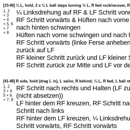
[33-40] ¼ L, hold, 2 x ¼ L ball steps turning ½ L, R fwd rock/recover, R
1, 2
¼ Linksdrehung auf RF & LF Schritt vor
+ 3
RF Schritt vorwärts & Hüften nach vorn
+ 4
+ 5, 6
nach hinten schwingen
+ 7
+ 8
Hüften nach vorne schwingen und nach 
RF Schritt vorwärts (linke Ferse anhebe
zurück auf LF
RF kleiner Schritt zurück und LF kleiner 
RF Schritt zurück zur Mitte und LF vor 
[41-48] R side, hold (drag L in), L sailor, R behind, ¼ L, R fwd, L ball 
1, 2
RF Schritt nach rechts und Halten (LF 
3 + 4
(nicht absetzen))
5 + 6
+ 7, 8
LF hinter dem RF kreuzen, RF Schritt na
Schritt nach links
RF hinter dem LF kreuzen, ¼ Linksdreh
Schritt vorwärts, RF Schritt vorwärts