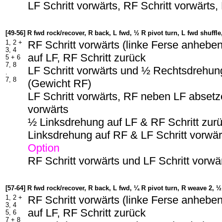
LF Schritt vorwärts, RF Schritt vorwärts,
[49-56] R fwd rock/recover, R back, L fwd, ½ R pivot turn, L fwd shuffle
1, 2 +
RF Schritt vorwärts (linke Ferse anhebe
3, 4
auf LF, RF Schritt zurück
5 + 6
7, 8
LF Schritt vorwärts und ½ Rechtsdrehun
.
7, 8
(Gewicht RF)
LF Schritt vorwärts, RF neben LF absetze
vorwärts
½ Linksdrehung auf LF & RF Schritt zur
Linksdrehung auf RF & LF Schritt vorwär
Option
RF Schritt vorwärts und LF Schritt vorwä
[57-64] R fwd rock/recover, R back, L fwd, ¼ R pivot turn, R weave 2, 
1, 2 +
RF Schritt vorwärts (linke Ferse anhebe
3, 4
auf LF, RF Schritt zurück
5, 6
7 + 8