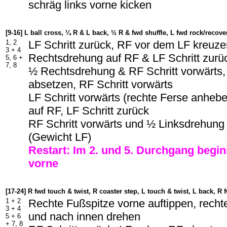
schräg links vorne kicken
[9-16] L ball cross, ¼ R & L back, ½ R & fwd shuffle, L fwd rock/recove
1, 2
LF Schritt zurück, RF vor dem LF kreuze
3 + 4
Rechtsdrehung auf RF & LF Schritt zurü
5, 6 +
7, 8
½ Rechtsdrehung & RF Schritt vorwärts
absetzen, RF Schritt vorwärts
LF Schritt vorwärts (rechte Ferse anheb
auf RF, LF Schritt zurück
RF Schritt vorwärts und ½ Linksdrehung
(Gewicht LF)
Restart: Im 2. und 5. Durchgang begin
vorne
[17-24] R fwd touch & twist, R coaster step, L touch & twist, L back, R 
1 + 2
Rechte Fußspitze vorne auftippen, rech
3 + 4
und nach innen drehen
5 + 6
+ 7, 8