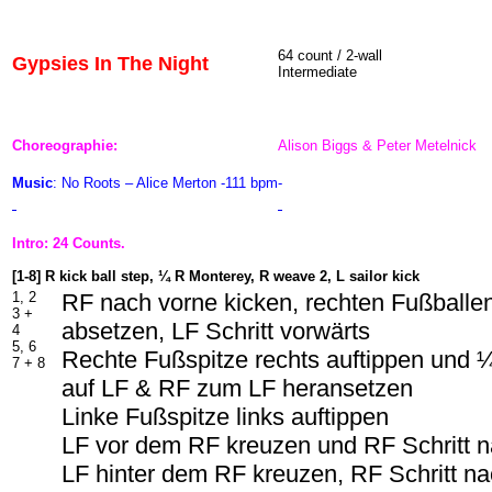
64 count / 2-wall
Gypsies In The Night
Intermediate
Choreographie:
Alison Biggs & Peter Metelnick
Music
: No Roots – Alice Merton -111 bpm-
Intro: 24 Counts.
[1-8] R kick ball step, ¼ R Monterey, R weave 2, L sailor kick
1, 2
RF nach vorne kicken, rechten Fußballe
3 +
absetzen, LF Schritt vorwärts
4
5, 6
Rechte Fußspitze rechts auftippen und
7 + 8
auf LF & RF zum LF heransetzen
Linke Fußspitze links auftippen
LF vor dem RF kreuzen und RF Schritt n
LF hinter dem RF kreuzen, RF Schritt na