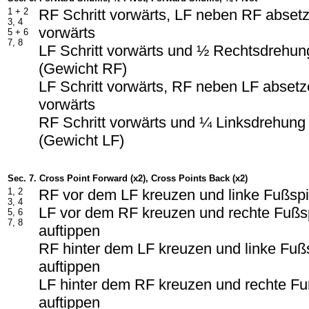
1 + 2
RF Schritt vorwärts, LF neben RF absetz
3, 4
vorwärts
5 + 6
7, 8
LF Schritt vorwärts und ½ Rechtsdrehun
(Gewicht RF)
LF Schritt vorwärts, RF neben LF absetze
vorwärts
RF Schritt vorwärts und ¼ Linksdrehung
(Gewicht LF)
Sec. 7. Cross Point Forward (x2), Cross Points Back (x2)
1, 2
RF vor dem LF kreuzen und linke Fußspit
3, 4
LF vor dem RF kreuzen und rechte Fußsp
5, 6
7, 8
auftippen
RF hinter dem LF kreuzen und linke Fußs
auftippen
LF hinter dem RF kreuzen und rechte Fu
auftippen