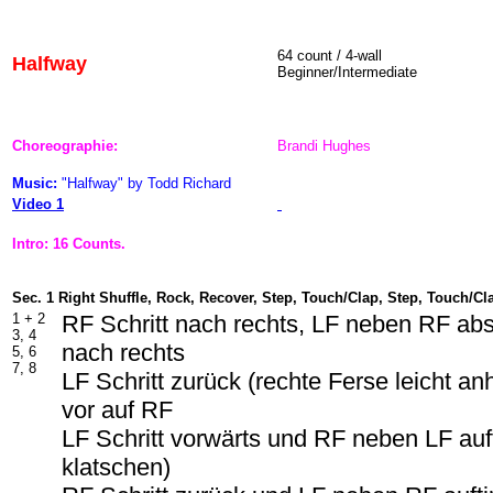
64 count / 4-wall
Halfway
Beginner/Intermediate
Choreographie:
Brandi Hughes
Music:
"Halfway" by Todd Richard
Video 1
Intro: 16 Counts.
Sec. 1 Right Shuffle, Rock, Recover, Step, Touch/Clap, Step, Touch/Cl
1 + 2
RF Schritt nach rechts, LF neben RF abs
3, 4
nach rechts
5, 6
7, 8
LF Schritt zurück (rechte Ferse leicht a
vor auf RF
LF Schritt vorwärts und RF neben LF auf
klatschen)