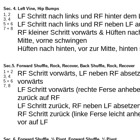
Sec. 4. Left Vine, Hip Bumps
1, 2
LF Schritt nach links und RF hinter dem
3, 4
LF Schritt nach links und RF neben LF a
5 + 6
7 + 8
RF kleiner Schritt vorwärts & Hüften nac
Mitte, vorne schwingen
Hüften nach hinten, vor zur Mitte, hinte
Sec.5. Forward Shuffle, Rock, Recover, Back Shuffle, Rock, Recover
1 + 2
RF Schritt vorwärts, LF neben RF absetz
3, 4
vorwärts
5 + 6
7, 8
LF Schritt vorwärts (rechte Ferse anheb
zurück auf RF
LF Schritt zurück, RF neben LF absetzen
RF Schritt zurück (linke Ferse leicht an
vor auf LF
Sec. 6. Forward Shuffle, ½ Pivot, Forward Shuffle, ¼ Pivot