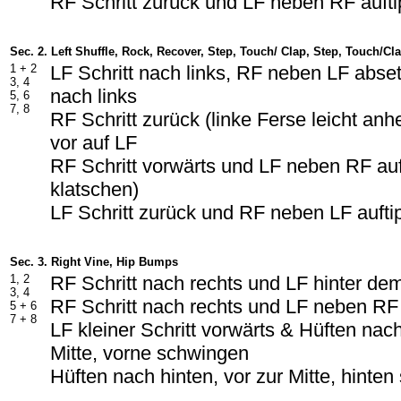
RF Schritt zurück und LF neben RF aufti
Sec. 2. Left Shuffle, Rock, Recover, Step, Touch/ Clap, Step, Touch/Cl
1 + 2
LF Schritt nach links, RF neben LF abset
3, 4
nach links
5, 6
7, 8
RF Schritt zurück (linke Ferse leicht an
vor auf LF
RF Schritt vorwärts und LF neben RF auf
klatschen)
LF Schritt zurück und RF neben LF aufti
Sec. 3. Right Vine, Hip Bumps
1, 2
RF Schritt nach rechts und LF hinter d
3, 4
RF Schritt nach rechts und LF neben RF
5 + 6
7 + 8
LF kleiner Schritt vorwärts & Hüften nac
Mitte, vorne schwingen
Hüften nach hinten, vor zur Mitte, hinte