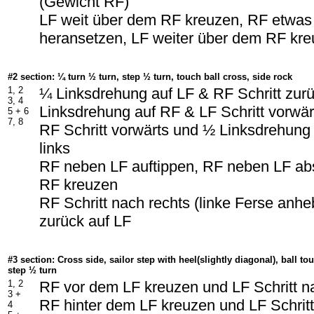
(Gewicht RF)
LF weit über dem RF kreuzen, RF etwa
heransetzen, LF weiter über dem RF kr
#2 section: ¼ turn ½ turn, step ½ turn, touch ball cross, side rock
1, 2
¼ Linksdrehung auf LF & RF Schritt zur
3, 4
Linksdrehung auf RF & LF Schritt vorwä
5 + 6
7, 8
RF Schritt vorwärts und ½ Linksdrehung 
links
RF neben LF auftippen, RF neben LF ab
RF kreuzen
RF Schritt nach rechts (linke Ferse anh
zurück auf LF
#3 section: Cross side, sailor step with heel(slightly diagonal), ball tou
step ½ turn
1, 2
RF vor dem LF kreuzen und LF Schritt n
3 +
RF hinter dem LF kreuzen und LF Schritt
4