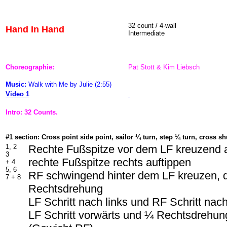
32 count / 4-wall
Hand In Hand
Intermediate
Choreographie:
Pat Stott & Kim Liebsch
Music:
Walk with Me by Julie (2:55)
Video 1
Intro: 32 Counts.
#1 section: Cross point side point, sailor ¼ turn, step ¼ turn, cross sh
1, 2
Rechte Fußspitze vor dem LF kreuzend 
3
rechte Fußspitze rechts auftippen
+ 4
5, 6
RF schwingend hinter dem LF kreuzen, 
7 + 8
Rechtsdrehung
LF Schritt nach links und RF Schritt nac
LF Schritt vorwärts und ¼ Rechtsdrehun