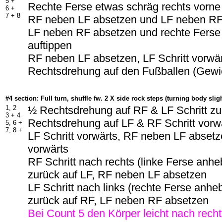
5 +
Rechte Ferse etwas schräg rechts vorne
6 +
7 + 8
RF neben LF absetzen und LF neben RF
LF neben RF absetzen und rechte Ferse 
auftippen
RF neben LF absetzen, LF Schritt vorwä
Rechtsdrehung auf den Fußballen (Gewi
#4 section: Full turn, shuffle fw. 2 X side rock steps (turning body slig
1, 2
½ Rechtsdrehung auf RF & LF Schritt z
3 + 4
Rechtsdrehung auf LF & RF Schritt vorw
5, 6 +
7, 8 +
LF Schritt vorwärts, RF neben LF absetze
vorwärts
RF Schritt nach rechts (linke Ferse anh
zurück auf LF, RF neben LF absetzen
LF Schritt nach links (rechte Ferse anhe
zurück auf RF, LF neben RF absetzen
Bei Count 5 den Körper leicht nach rech