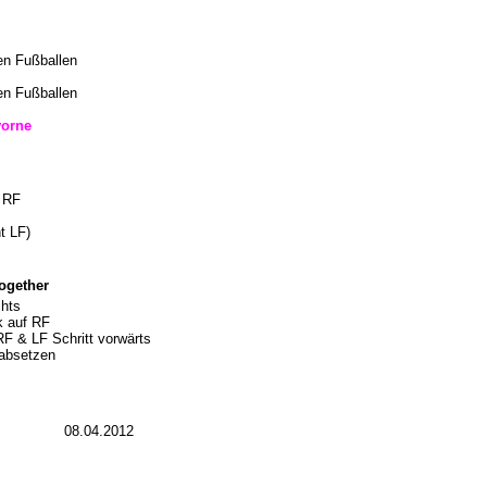
en Fußballen
en Fußballen
vorne
f RF
t LF)
Together
chts
k auf RF
RF & LF Schritt vorwärts
 absetzen
08.04.2012