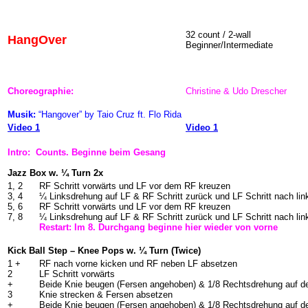
32 count / 2-wall
HangOver
Beginner/Intermediate
Choreographie:
Christine & Udo Drescher
Musik:
“Hangover” by Taio Cruz ft. Flo Rida
Video 1
Video 1
Intro: Counts. Beginne beim Gesang
Jazz Box w. ¼ Turn 2x
1, 2
RF Schritt vorwärts und LF vor dem RF kreuzen
3, 4
¼ Linksdrehung auf LF & RF Schritt zurück und LF Schritt nach lin
5, 6
RF Schritt vorwärts und LF vor dem RF kreuzen
7, 8
¼ Linksdrehung auf LF & RF Schritt zurück und LF Schritt nach lin
Restart: Im 8. Durchgang beginne hier wieder von vorne
Kick Ball Step – Knee Pops w. ¼ Turn (Twice)
1 +
RF nach vorne kicken und RF neben LF absetzen
2
LF Schritt vorwärts
+
Beide Knie beugen (Fersen angehoben) & 1/8 Rechtsdrehung auf d
3
Knie strecken & Fersen absetzen
+
Beide Knie beugen (Fersen angehoben) & 1/8 Rechtsdrehung auf d