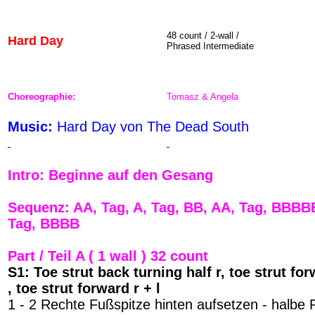
48
count / 2-wall /
Hard Day
Phrased
Intermediate
Choreographie:
Tomasz & Angela
Music:
Hard Day von The Dead South
Intro: Beginne auf den Gesang
Sequenz:
AA, Tag, A, Tag, BB, AA, Tag, BBBB
Tag, BBBB
Part / Teil A ( 1 wall ) 32 count
S1: Toe strut back turning half r, toe strut for
, toe strut forward r + l
1 - 2 Rechte Fußspitze hinten aufsetzen - halbe