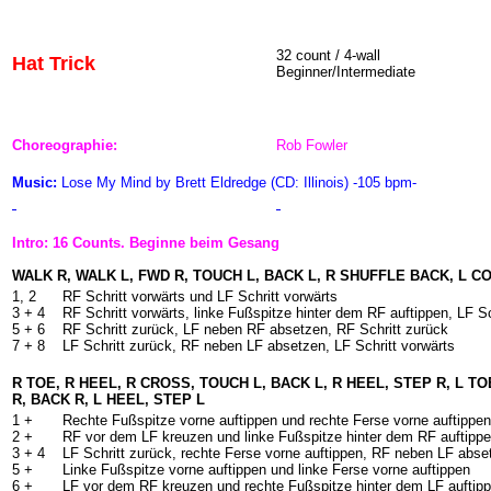
32 count / 4-wall
Hat Trick
Beginner/Intermediate
Choreographie:
Rob Fowler
Music:
Lose My Mind by Brett Eldredge (CD: Illinois) -105 bpm-
Intro: 16 Counts. Beginne beim Gesang
WALK R, WALK L, FWD R, TOUCH L, BACK L, R SHUFFLE BACK, L 
1, 2
RF Schritt vorwärts und LF Schritt vorwärts
3 + 4
RF Schritt vorwärts, linke Fußspitze hinter dem RF auftippen, LF Sc
5 + 6
RF Schritt zurück, LF neben RF absetzen, RF Schritt zurück
7 + 8
LF Schritt zurück, RF neben LF absetzen, LF Schritt vorwärts
R TOE, R HEEL, R CROSS, TOUCH L, BACK L, R HEEL, STEP R, L T
R, BACK R, L HEEL, STEP L
1 +
Rechte Fußspitze vorne auftippen und rechte Ferse vorne auftippen
2 +
RF vor dem LF kreuzen und linke Fußspitze hinter dem RF auftipp
3 + 4
LF Schritt zurück, rechte Ferse vorne auftippen, RF neben LF abse
5 +
Linke Fußspitze vorne auftippen und linke Ferse vorne auftippen
6 +
LF vor dem RF kreuzen und rechte Fußspitze hinter dem LF auftip