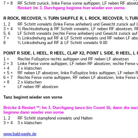
7 + 8
RF Schritt zurück, linke Ferse vorne auftippen, LF neben RF abset
Restart: Im 3. Durchgang beginne hier wieder von vorne.
R ROCK, RECOVER, ½ TURN SHUFFLE R, L ROCK, RECOVER, ¾ TUR
1, 2
RF Schritt vorwärts (linke Ferse anheben) und Gewicht zurück auf 
3 + 4
½ Rechtsdrehung & RF Schritt vorwärts, LF neben RF absetzen, RF
5, 6
LF Schritt vorwärts (rechte Ferse anheben) und Gewicht zurück au
7 +
½ Linksdrehung auf RF & LF Schritt vorwärts und RF neben LF ab
8
¼ Linksdrehung auf RF & LF Schritt vorwärts 9.00
POINT R SIDE, L HEEL, R HEEL, CLAP X2, POINT L SIDE, R HEEL, L
1 +
Rechte Fußspitze rechts auftippen und RF neben LF absetzen
2 + 3
Linke Ferse vorne auftippen, LF neben RF absetzen, rechte Ferse v
+ 4
2 x klatschen
+ 5 +
RF neben LF absetzen, linke Fußspitze links auftippen, LF neben 
6 + 7
Rechte Ferse vorne auftippen, RF neben LF absetzen, linke Ferse 
+ 8
2 x klatschen
+
LF neben RF absetzen
Tanz beginnt wieder von vorne
Brücke & Restart **: Im 3. Durchgang tanze bis Count 16, dann die n
beginne dann wieder von vorne
1, 2
RF Schritt stampfend vorwärts und Halten
3 + 4
3 x klatschen
-
www.bald-eagle.de