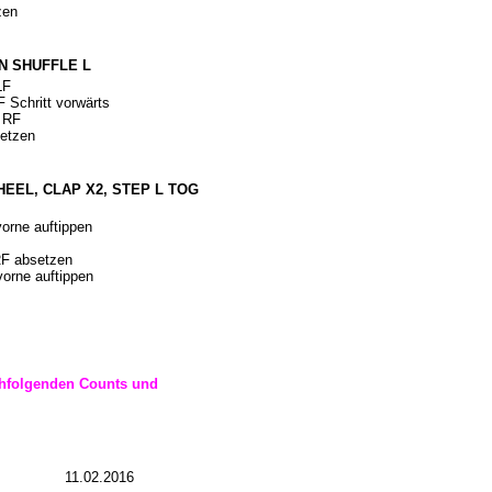
zen
N SHUFFLE L
LF
 Schritt vorwärts
f RF
setzen
 HEEL, CLAP X2, STEP L TOG
orne auftippen
RF absetzen
vorne auftippen
achfolgenden Counts und
11.02.2016