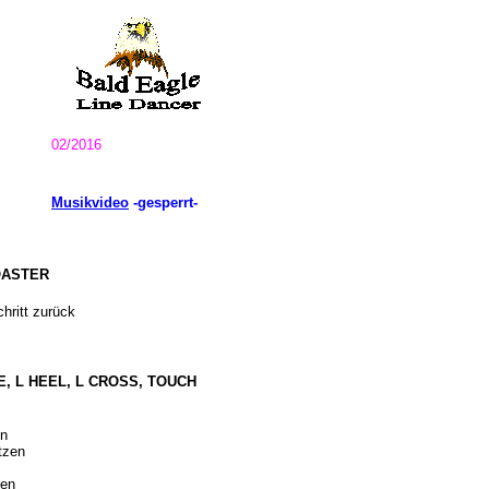
02/2016
Musikvideo
-gesperrt-
COASTER
hritt zurück
OE, L HEEL, L CROSS, TOUCH
en
tzen
pen