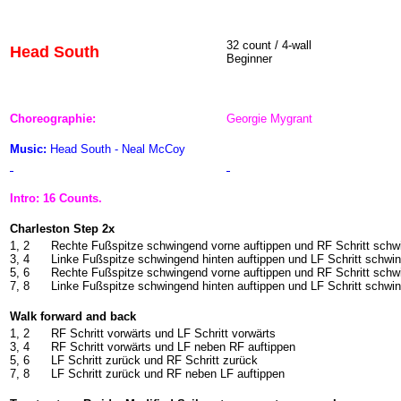
32 count / 4-wall
Head South
Beginner
Choreographie:
Georgie Mygrant
Music:
Head South - Neal McCoy
Intro: 16 Counts.
Charleston Step 2x
1, 2
Rechte Fußspitze schwingend vorne auftippen und RF Schritt sch
3, 4
Linke Fußspitze schwingend hinten auftippen und LF Schritt schwi
5, 6
Rechte Fußspitze schwingend vorne auftippen und RF Schritt sch
7, 8
Linke Fußspitze schwingend hinten auftippen und LF Schritt schwi
Walk forward and back
1, 2
RF Schritt vorwärts und LF Schritt vorwärts
3, 4
RF Schritt vorwärts und LF neben RF auftippen
5, 6
LF Schritt zurück und RF Schritt zurück
7, 8
LF Schritt zurück und RF neben LF auftippen