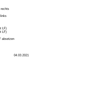
 rechts
 links
ht LF)
ht LF)
RF absetzen
04.03.2021