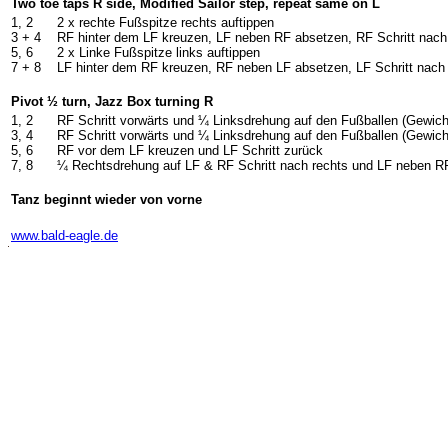
Two toe taps R side, Modified Sailor step, repeat same on L
1, 2
2 x rechte Fußspitze rechts auftippen
3 + 4
RF hinter dem LF kreuzen, LF neben RF absetzen, RF Schritt nach
5, 6
2 x Linke Fußspitze links auftippen
7 + 8
LF hinter dem RF kreuzen, RF neben LF absetzen, LF Schritt nach
Pivot ½ turn, Jazz Box turning R
1, 2
RF Schritt vorwärts und ¼ Linksdrehung auf den Fußballen (Gewic
3, 4
RF Schritt vorwärts und ¼ Linksdrehung auf den Fußballen (Gewic
5, 6
RF vor dem LF kreuzen und LF Schritt zurück
7, 8
¼ Rechtsdrehung auf LF & RF Schritt nach rechts und LF neben 
Tanz beginnt wieder von vorne
-
www.bald-eagle.de