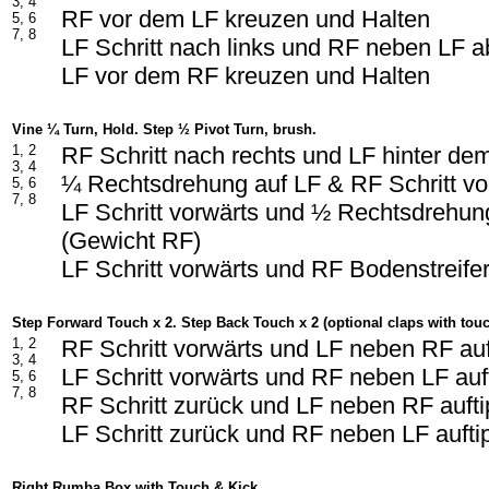
3, 4
RF vor dem LF kreuzen und Halten
5, 6
7, 8
LF Schritt nach links und RF neben LF 
LF vor dem RF kreuzen und Halten
Vine ¼ Turn, Hold. Step ½ Pivot Turn, brush.
1, 2
RF Schritt nach rechts und LF hinter d
3, 4
¼ Rechtsdrehung auf LF & RF Schritt vo
5, 6
7, 8
LF Schritt vorwärts und ½ Rechtsdrehun
(Gewicht RF)
LF Schritt vorwärts und RF Bodenstreife
Step Forward Touch x 2. Step Back Touch x 2 (optional claps with tou
1, 2
RF Schritt vorwärts und LF neben RF au
3, 4
LF Schritt vorwärts und RF neben LF au
5, 6
7, 8
RF Schritt zurück und LF neben RF auft
LF Schritt zurück und RF neben LF auft
Right Rumba Box with Touch & Kick