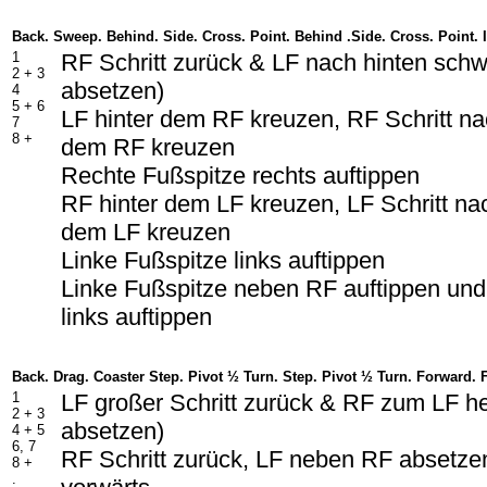
Back. Sweep. Behind. Side. Cross. Point. Behind .Side. Cross. Point. 
1
RF Schritt zurück & LF nach hinten schw
2 + 3
absetzen)
4
5 + 6
LF hinter dem RF kreuzen, RF Schritt na
7
8 +
dem RF kreuzen
Rechte Fußspitze rechts auftippen
RF hinter dem LF kreuzen, LF Schritt nac
dem LF kreuzen
Linke Fußspitze links auftippen
Linke Fußspitze neben RF auftippen und
links auftippen
Back. Drag. Coaster Step. Pivot ½ Turn. Step. Pivot ½ Turn. Forward. 
1
LF großer Schritt zurück & RF zum LF he
2 + 3
absetzen)
4 + 5
6, 7
RF Schritt zurück, LF neben RF absetzen
8 +
.