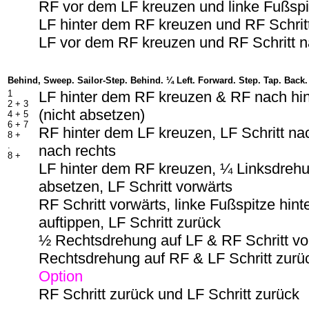
RF vor dem LF kreuzen und linke Fußspit
LF hinter dem RF kreuzen und RF Schrit
LF vor dem RF kreuzen und RF Schritt n
Behind, Sweep. Sailor-Step. Behind. ¼ Left. Forward. Step. Tap. Back.
1
LF hinter dem RF kreuzen & RF nach hi
2 + 3
(nicht absetzen)
4 + 5
6 + 7
RF hinter dem LF kreuzen, LF Schritt nac
8 +
.
nach rechts
8 +
LF hinter dem RF kreuzen, ¼ Linksdreh
absetzen, LF Schritt vorwärts
RF Schritt vorwärts, linke Fußspitze hin
auftippen, LF Schritt zurück
½ Rechtsdrehung auf LF & RF Schritt v
Rechtsdrehung auf RF & LF Schritt zurü
Option
RF Schritt zurück und LF Schritt zurück