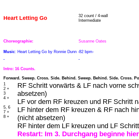
32 count / 4-wall
Heart Letting Go
Intermediate
Choreographie:
Susanne Oates
Music
: Heart Letting Go by Ronnie Dunn -82 bpm-
Intro: 16 Counts.
Forward. Sweep. Cross. Side. Behind. Sweep. Behind. Side. Cross. P
1
RF Schritt vorwärts & LF nach vorne sch
2 +
absetzen)
3
4 +
LF vor dem RF kreuzen und RF Schritt n
5, 6
LF hinter dem RF kreuzen & RF nach hi
7 +
(nicht absetzen)
8 +
RF hinter dem LF kreuzen und LF Schritt
Restart: Im 3. Durchgang beginne hier