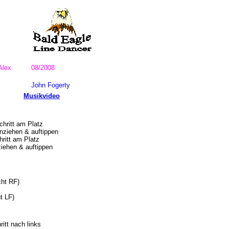
Alex
08/2008
John Fogerty
Musikvideo
hritt am Platz
ziehen & auftippen
ritt am Platz
iehen & auftippen
cht RF)
t LF)
itt nach links