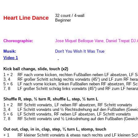
32 count / 4-wall
Heart Line Dance
Beginner
Choreographie:
Jose Miquel Belloque Vane, Daniel Trepat DJ 
Musik:
Don't You Wish It Was True
Video 1
Kick ball change, slide, touch (x2)
1 + 2
RF nach vorne kicken, rechten Fußballen neben LF absetzen, LF Sc
3, 4
RF großer Schritt schräg rechts vorwärts (45°) und
LF zum RF heran
5 + 6
LF nach vorne kicken, linken Fußballen neben RF absetzen, RF Sch
7, 8
LF großer Schritt schräg links vorwärts (45°) und
RF zum LF heranz
Shuffle R, step, ½ turn R, shuffle L, step, ½ turn L
1 + 2
RF Schritt vorwärts, LF neben RF absetzen, RF Schritt vorwärts
3, 4
LF Schritt vorwärts und ½ Rechtsdrehung auf den Fußballen (Gewi
5 + 6
LF Schritt vorwärts, RF neben LF absetzen, LF Schritt vorwärts
7, 8
RF Schritt vorwärts und ½ Linksdrehung auf den Fußballen (Gewich
Out out, clap, in in, clap, step, ¼ turn L, stomp, touch
+ 1
RF kleiner Schritt vorwärts & etwas nach rechts und LF kleinen Schr