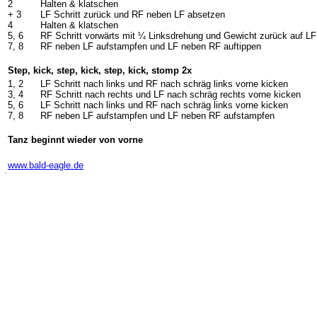
2
Halten & klatschen
+ 3
LF Schritt zurück und RF neben LF absetzen
4
Halten & klatschen
5, 6
RF Schritt vorwärts mit ¼ Linksdrehung und Gewicht zurück auf LF
7, 8
RF neben LF aufstampfen und LF neben RF auftippen
Step, kick, step, kick, step, kick, stomp 2x
1, 2
LF Schritt nach links und RF nach schräg links vorne kicken
3, 4
RF Schritt nach rechts und LF nach schräg rechts vorne kicken
5, 6
LF Schritt nach links und RF nach schräg links vorne kicken
7, 8
RF neben LF aufstampfen und LF neben RF aufstampfen
Tanz beginnt wieder von vorne
-
www.bald-eagle.de