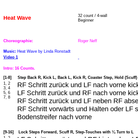
32 count / 4-wall
Heat Wave
Beginner
Choreographie:
Roger Neff
Music:
Heat Wave by Linda Ronstadt
Video 1
Intro: 16 Counts.
[1-8]
Step Back R, Kick L, Back L, Kick R, Coaster Step, Hold (Scuff)
1, 2
RF Schritt zurück und LF nach vorne kic
3, 4
LF Schritt zurück und RF nach vorne kic
5, 6
7, 8
RF Schritt zurück und LF neben RF abs
RF Schritt vorwärts und Halten oder LF s
Bodenstreifer nach vorne
[9-16]
Lock Steps Forward, Scuff R, Step-Touches with ¼ Turn to L
1, 2