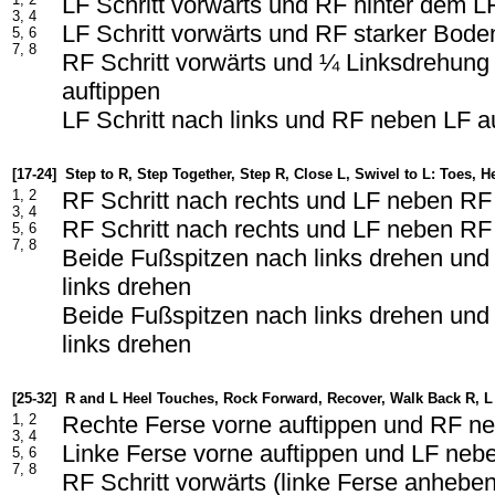
LF Schritt vorwärts und RF hinter dem L
3, 4
LF Schritt vorwärts und RF starker Boden
5, 6
7, 8
RF Schritt vorwärts und ¼ Linksdrehun
auftippen
LF Schritt nach links und RF neben LF a
[17-24]
Step to R, Step Together, Step R, Close L, Swivel to L: Toes, H
1, 2
RF Schritt nach rechts und LF neben RF
3, 4
RF Schritt nach rechts und LF neben RF
5, 6
7, 8
Beide Fußspitzen nach links drehen und
links drehen
Beide Fußspitzen nach links drehen und
links drehen
[25-32]
R and L Heel Touches, Rock Forward, Recover, Walk Back R, L
1, 2
Rechte Ferse vorne auftippen und RF n
3, 4
Linke Ferse vorne auftippen und LF neb
5, 6
7, 8
RF Schritt vorwärts (linke Ferse anhebe