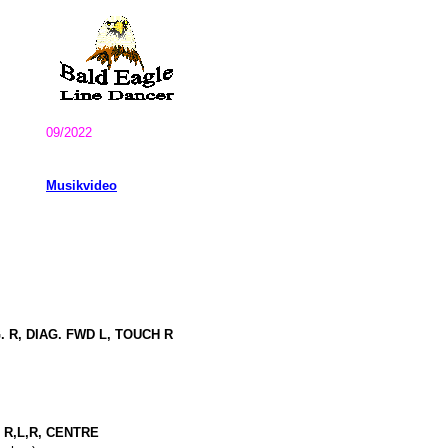
09/2022
Musikvideo
. R, DIAG. FWD L, TOUCH R
e
 R,L,R, CENTRE