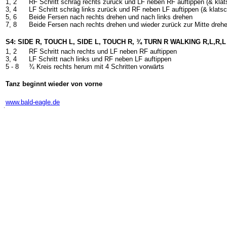
1, 2
RF Schritt schräg rechts zurück und LF neben RF auftippen (& klat
3, 4
LF Schritt schräg links zurück und RF neben LF auftippen (& klats
5, 6
Beide Fersen nach rechts drehen und nach links drehen
7, 8
Beide Fersen nach rechts drehen und wieder zurück zur Mitte dreh
S4: SIDE R, TOUCH L, SIDE L, TOUCH R, ¾ TURN R WALKING R,L,R,L
1, 2
RF Schritt nach rechts und LF neben RF auftippen
3, 4
LF Schritt nach links und RF neben LF auftippen
5 - 8
¾ Kreis rechts herum mit 4 Schritten vorwärts
Tanz beginnt wieder von vorne
-
www.bald-eagle.de