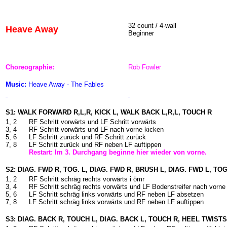
32 count / 4-wall
Heave Away
Beginner
Choreographie:
Rob Fowler
Music:
Heave Away - The Fables
S1: WALK FORWARD R,L,R, KICK L, WALK BACK L,R,L, TOUCH R
1, 2
RF Schritt vorwärts und LF Schritt vorwärts
3, 4
RF Schritt vorwärts und LF nach vorne kicken
5, 6
LF Schritt zurück und RF Schritt zurück
7, 8
LF Schritt zurück und RF neben LF auftippen
Restart: Im 3. Durchgang beginne hier wieder von vorne.
S2: DIAG. FWD R, TOG. L, DIAG. FWD R, BRUSH L, DIAG. FWD L, TOG
1, 2
RF Schritt schräg rechts vorwärts i ömr
3, 4
RF Schritt schräg rechts vorwärts und LF Bodenstreifer nach vorn
5, 6
LF Schritt schräg links vorwärts und RF neben LF absetzen
7, 8
LF Schritt schräg links vorwärts und RF neben LF auftippen
S3: DIAG. BACK R, TOUCH L, DIAG. BACK L, TOUCH R, HEEL TWISTS