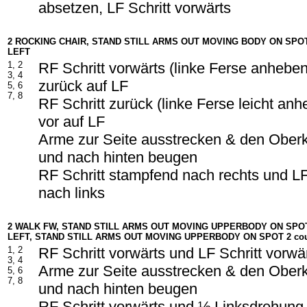
absetzen, LF Schritt vorwärts
2 ROCKING CHAIR, STAND STILL ARMS OUT MOVING BODY ON SPOT 
LEFT
1, 2
RF Schritt vorwärts (linke Ferse anhebe
3, 4
zurück auf LF
5, 6
7, 8
RF Schritt zurück (linke Ferse leicht an
vor auf LF
Arme zur Seite ausstrecken & den Ober
und nach hinten beugen
RF Schritt stampfend nach rechts und LF
nach links
2 WALK FW, STAND STILL ARMS OUT MOVING UPPERBODY ON SPOT 
LEFT,
STAND STILL ARMS OUT MOVING UPPERBODY ON SPOT 2 cou
1, 2
RF Schritt vorwärts und LF Schritt vorwä
3, 4
Arme zur Seite ausstrecken & den Ober
5, 6
7, 8
und nach hinten beugen
RF Schritt vorwärts und ½ Linksdrehung