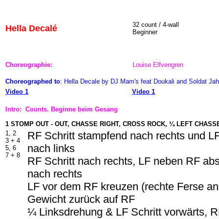
32 count / 4-wall
Hella Decalé
Beginner
Choreographie:
Louise Elfvengren
Choreographed to
: Hella Decale by DJ Mam's feat Doukali and Soldat J
Video 1
Video 1
Intro: Counts. Beginne beim Gesang
1 STOMP OUT - OUT, CHASSE RIGHT, CROSS ROCK, ¼ LEFT CHASS
1, 2
RF Schritt stampfend nach rechts und LF
3 + 4
nach links
5, 6
7 + 8
RF Schritt nach rechts, LF neben RF abs
nach rechts
LF vor dem RF kreuzen (rechte Ferse a
Gewicht zurück auf RF
¼ Linksdrehung & LF Schritt vorwärts, 