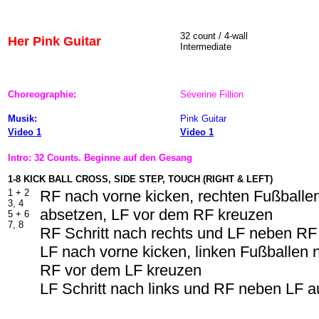
32 count / 4-wall
Her Pink Guitar
Intermediate
Choreographie:
Séverine Fillion
Musik:
Pink Guitar
Video 1
Video 1
Intro: 32 Counts. Beginne auf den Gesang
1-8 KICK BALL CROSS, SIDE STEP, TOUCH (RIGHT & LEFT)
1 + 2
RF nach vorne kicken, rechten Fußballe
3, 4
absetzen, LF vor dem RF kreuzen
5 + 6
7, 8
RF Schritt nach rechts und LF neben RF
LF nach vorne kicken, linken Fußballen
RF vor dem LF kreuzen
LF Schritt nach links und RF neben LF a