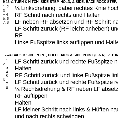
9-16 ¼ TURN & HITCH, SIDE STEP, HOLD, & SIDE, BACK ROCK STEP,
1, 2
¼ Linksdrehung, dabei rechtes Knie ho
3
RF Schritt nach rechts und Halten
+ 4
5, 6
LF neben RF absetzen und RF Schritt na
7, 8
LF Schritt zurück (RF leicht anheben) un
RF
Linke Fußspitze links auftippen und Hal
17-24 BACK & SIDE POINT, HOLD, BACK & SIDE POINT (L & R), ¼ T
+ 1
LF Schritt zurück und rechte Fußspitze 
2
Halten
+ 3
+ 4
RF Schritt zurück und linke Fußspitze lin
+ 5
6
LF Schritt zurück und rechte Fußspitze r
+ 7
¼ Rechtsdrehung & RF neben LF abset
+ 8
RF auftippen
Halten
LF kleiner Schritt nach links & Hüften n
und nach rechts schwingen