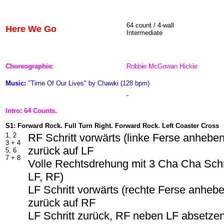
64 count / 4-wall
Here We Go
Intermediate
Choreographie:
Robbie McGowan Hickie
Music:
"Time Of Our Lives" by Chawki (128 bpm)
Intro: 64 Counts.
S1: Forward Rock. Full Turn Right. Forward Rock. Left Coaster Cross
1, 2
RF Schritt vorwärts (linke Ferse anhebe
3 + 4
zurück auf LF
5, 6
7 + 8
Volle Rechtsdrehung mit 3 Cha Cha Schr
LF, RF)
LF Schritt vorwärts (rechte Ferse anheb
zurück auf RF
LF Schritt zurück, RF neben LF absetze