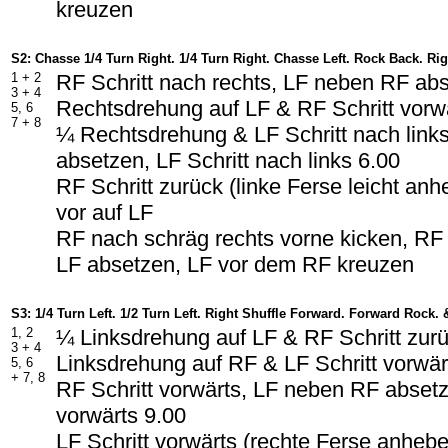
kreuzen
S2: Chasse 1/4 Turn Right. 1/4 Turn Right. Chasse Left. Rock Back. Rig
1 + 2
RF Schritt nach rechts, LF neben RF ab
3 + 4
Rechtsdrehung auf LF & RF Schritt vorw
5, 6
7 + 8
¼ Rechtsdrehung & LF Schritt nach link
absetzen, LF Schritt nach links
6.00
RF Schritt zurück (linke Ferse leicht an
vor auf LF
RF nach schräg rechts vorne kicken, RF
LF absetzen, LF vor dem RF kreuzen
S3: 1/4 Turn Left. 1/2 Turn Left. Right Shuffle Forward. Forward Rock. &
1, 2
¼ Linksdrehung auf LF & RF Schritt zur
3 + 4
Linksdrehung auf RF & LF Schritt vorwär
5, 6
+ 7, 8
RF Schritt vorwärts, LF neben RF absetz
vorwärts 9.00
LF Schritt vorwärts (rechte Ferse anheb