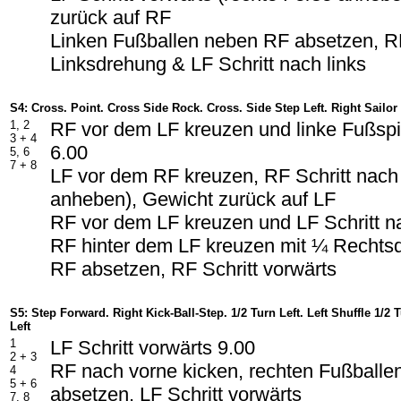
zurück auf RF
Linken Fußballen neben RF absetzen, RF
Linksdrehung & LF Schritt nach links
S4: Cross. Point. Cross Side Rock. Cross. Side Step Left. Right Sailor
1, 2
RF vor dem LF kreuzen und linke Fußspit
3 + 4
6.00
5, 6
7 + 8
LF vor dem RF kreuzen, RF Schritt nach 
anheben), Gewicht zurück auf LF
RF vor dem LF kreuzen und LF Schritt na
RF hinter dem LF kreuzen mit ¼ Rechts
RF absetzen, RF Schritt vorwärts
S5: Step Forward. Right Kick-Ball-Step. 1/2 Turn Left. Left Shuffle 1/2 T
Left
1
LF Schritt vorwärts 9.00
2 + 3
RF nach vorne kicken, rechten Fußballe
4
5 + 6
absetzen, LF Schritt vorwärts
7, 8