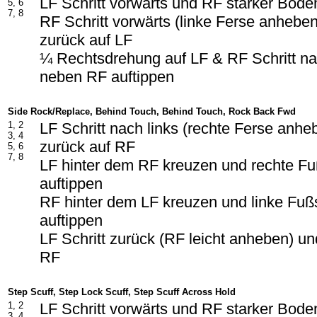
LF Schritt vorwärts und RF starker Boden
5, 6
7, 8
RF Schritt vorwärts (linke Ferse anhebe
zurück auf LF
¼ Rechtsdrehung auf LF & RF Schritt na
neben RF auftippen
Side Rock/Replace, Behind Touch, Behind Touch, Rock Back Fwd
1, 2
LF Schritt nach links (rechte Ferse anh
3, 4
zurück auf RF
5, 6
7, 8
LF hinter dem RF kreuzen und rechte Fu
auftippen
RF hinter dem LF kreuzen und linke Fußs
auftippen
LF Schritt zurück (RF leicht anheben) un
RF
Step Scuff, Step Lock Scuff, Step Scuff Across Hold
1, 2
LF Schritt vorwärts und RF starker Boden
3, 4