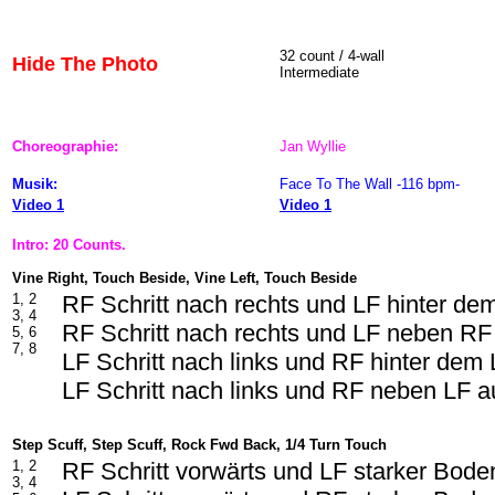
32 count / 4-wall
Hide The Photo
Intermediate
Choreographie:
Jan Wyllie
Musik:
Face To The Wall -116 bpm-
Video 1
Video 1
Intro: 20 Counts.
Vine Right, Touch Beside, Vine Left, Touch Beside
1, 2
RF Schritt nach rechts und LF hinter d
3, 4
RF Schritt nach rechts und LF neben RF
5, 6
7, 8
LF Schritt nach links und RF hinter dem
LF Schritt nach links und RF neben LF a
Step Scuff, Step Scuff, Rock Fwd Back, 1/4 Turn Touch
1, 2
RF Schritt vorwärts und LF starker Boden
3, 4