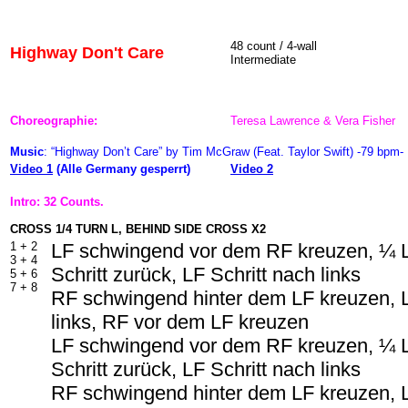
48 count / 4-wall
Highway Don't Care
Intermediate
Choreographie:
Teresa Lawrence & Vera Fisher
Music
: “Highway Don’t Care” by Tim McGraw (Feat. Taylor Swift) -79 bpm-
Video 1
(Alle Germany gesperrt)
Video 2
Intro: 32 Counts.
CROSS 1/4 TURN L, BEHIND SIDE CROSS X2
1 + 2
LF schwingend vor dem RF kreuzen, ¼ 
3 + 4
Schritt zurück, LF Schritt nach links
5 + 6
7 + 8
RF schwingend hinter dem LF kreuzen, L
links, RF vor dem LF kreuzen
LF schwingend vor dem RF kreuzen, ¼ 
Schritt zurück, LF Schritt nach links
RF schwingend hinter dem LF kreuzen, L