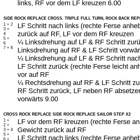
links, RF vor dem LF kreuzen 6.00
SIDE ROCK REPLACE CROSS. TRIPLE FULL TURN, ROCK BACK REP
1 + 2
LF Schritt nach links (rechte Ferse anhe
3 +
zurück auf RF, LF vor dem RF kreuzen
4
5 +
¼ Linksdrehung auf LF & RF Schritt zur
6
7 + 8
Linksdrehung auf RF & LF Schritt vorwär
¼ Linksdrehung auf LF & RF Schritt nac
LF Schritt zurück (rechte Ferse leicht a
vor auf RF
¼ Rechtsdrehung auf RF & LF Schritt zu
RF Schritt zurück, LF neben RF absetzen
vorwärts 9.00
CROSS ROCK REPLACE SIDE ROCK REPLACE SAILOR STEP X2
1 +
LF vor dem RF kreuzen (rechte Ferse a
2 +
Gewicht zurück auf RF
3 + 4
5 +
LF Schritt nach links (rechte Ferse anh
6 +