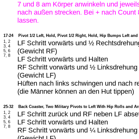
7 und 8 am Körper anwinkeln und jeweil
nach außen strecken. Bei + nach Count 
lassen.
17-24
Pivot 1/2 Left, Hold, Pivot 1/2 Right, Hold, Hip Bumps Left and
1, 2
LF Schritt vorwärts und ½ Rechtsdrehun
3, 4
(Gewicht RF)
5, 6
7, 8
LF Schritt vorwärts und Halten
RF Schritt vorwärts und ½ Linksdrehung
(Gewicht LF)
Hüften nach links schwingen und nach r
(die Männer können an den Hut tippen)
25-32
Back Coaster, Two Military Pivots to Left With Hip Rolls and 
1, 2
LF Schritt zurück und RF neben LF abse
3, 4
LF Schritt vorwärts und Halten
5, 6
7, 8
RF Schritt vorwärts und ¼ Linksdrehung
(Gewicht LF)