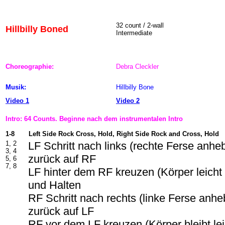
32 count / 2-wall
Hillbilly Boned
Intermediate
Choreographie:
Debra Cleckler
Musik:
Hillbilly Bone
Video 1
Video 2
Intro: 64 Counts. Beginne nach dem instrumentalen Intro
1-8
Left Side Rock Cross, Hold, Right Side Rock and Cross, Hold
1, 2
LF Schritt nach links (rechte Ferse anh
3, 4
zurück auf RF
5, 6
7, 8
LF hinter dem RF kreuzen (Körper leicht
und Halten
RF Schritt nach rechts (linke Ferse anh
zurück auf LF
RF vor dem LF kreuzen (Körper bleibt lei